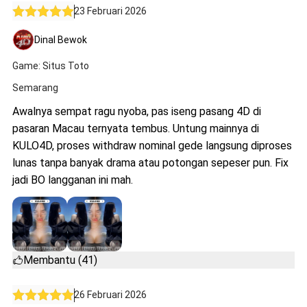
23 Februari 2026
Dinal Bewok
Game: Situs Toto
Semarang
Awalnya sempat ragu nyoba, pas iseng pasang 4D di
pasaran Macau ternyata tembus. Untung mainnya di
KULO4D, proses withdraw nominal gede langsung diproses
lunas tanpa banyak drama atau potongan sepeser pun. Fix
jadi BO langganan ini mah.
Membantu (41)
26 Februari 2026