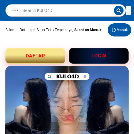
Selamat Datang di Situs Toto Terpercaya,
Silahkan Masuk!
Masuk
DAFTAR
LOGIN