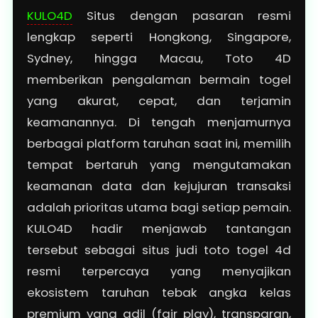
KULO4D
Situs dengan pasaran resmi
lengkap seperti Hongkong, Singapore,
Sydney, hingga Macau, Toto 4D
memberikan pengalaman bermain togel
yang akurat, cepat, dan terjamin
keamanannya. Di tengah menjamurnya
berbagai platform taruhan saat ini, memilih
tempat bertaruh yang mengutamakan
keamanan data dan kejujuran transaksi
adalah prioritas utama bagi setiap pemain.
KULO4D hadir menjawab tantangan
tersebut sebagai situs judi toto togel 4d
resmi terpercaya yang menyajikan
ekosistem taruhan tebak angka kelas
premium yang adil (fair play), transparan,