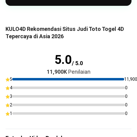
KULO4D Rekomendasi Situs Judi Toto Togel 4D
Tepercaya di Asia 2026
5.0
/ 5.0
11,900K
Penilaian
5
11,90
4
0
3
0
2
0
1
0