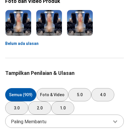
Foto dan Video Produk
Belum ada ulasan
Tampilkan Penilaian & Ulasan
Semua (909)
Foto & Video
5.0
4.0
3.0
2.0
1.0
Paling Membantu