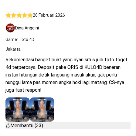
20 Februari 2026
Dina Anggini
Game: Toto 4D
Jakarta
Rekomendasi banget buat yang nyari situs judi toto togel
4d terpercaya. Deposit pake QRIS di KULO4D beneran
instan hitungan detik langsung masuk akun, gak perlu
nunggu lama pas momen angka hoki lagi matang. CS-nya
juga fast respon!
Membantu (33)