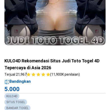
KULO4D Rekomendasi Situs Judi Toto Togel 4D
Tepercaya di Asia 2026
Terjual 21,967
(11,900K penilaian)
Bandingkan
5.000
KULO4D
SITUS TOGEL
BANDAR TOGEL