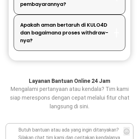
pembayarannya?
Apakah aman bertaruh di KULO4D
dan bagaimana proses withdraw-
nya?
Layanan Bantuan Online 24 Jam
Mengalami pertanyaan atau kendala? Tim kami
siap merespons dengan cepat melalui fitur chat
langsung di sini.