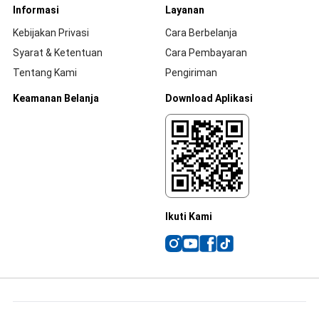
Informasi
Layanan
Kebijakan Privasi
Cara Berbelanja
Syarat & Ketentuan
Cara Pembayaran
Tentang Kami
Pengiriman
Keamanan Belanja
Download Aplikasi
Ikuti Kami