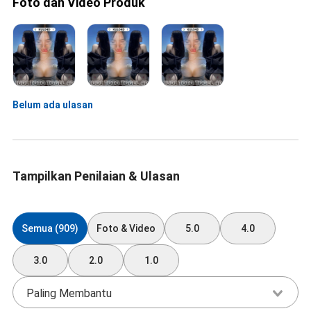
Foto dan Video Produk
Belum ada ulasan
Tampilkan Penilaian & Ulasan
Semua (909)
Foto & Video
5.0
4.0
3.0
2.0
1.0
Paling Membantu