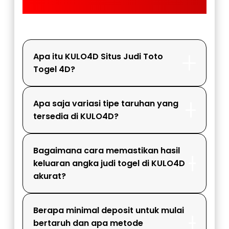
FAQ KULO4D
Apa itu KULO4D Situs Judi Toto
Togel 4D?
Apa saja variasi tipe taruhan yang
tersedia di KULO4D?
Bagaimana cara memastikan hasil
keluaran angka judi togel di KULO4D
akurat?
Berapa minimal deposit untuk mulai
bertaruh dan apa metode