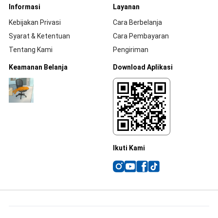
Informasi
Layanan
Kebijakan Privasi
Cara Berbelanja
Syarat & Ketentuan
Cara Pembayaran
Tentang Kami
Pengiriman
Keamanan Belanja
Download Aplikasi
Ikuti Kami