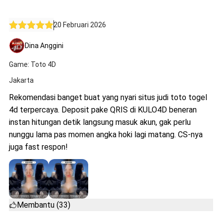
20 Februari 2026
Dina Anggini
Game: Toto 4D
Jakarta
Rekomendasi banget buat yang nyari situs judi toto togel
4d terpercaya. Deposit pake QRIS di KULO4D beneran
instan hitungan detik langsung masuk akun, gak perlu
nunggu lama pas momen angka hoki lagi matang. CS-nya
juga fast respon!
Membantu (33)