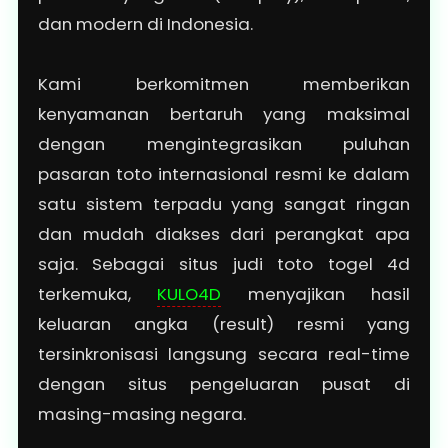
dan modern di Indonesia.
Kami berkomitmen memberikan
kenyamanan bertaruh yang maksimal
dengan mengintegrasikan puluhan
pasaran toto internasional resmi ke dalam
satu sistem terpadu yang sangat ringan
dan mudah diakses dari perangkat apa
saja. Sebagai situs judi toto togel 4d
terkemuka,
KULO4D
menyajikan hasil
keluaran angka (result) resmi yang
tersinkronisasi langsung secara real-time
dengan situs pengeluaran pusat di
masing-masing negara.