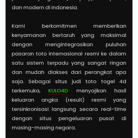
dan modern di Indonesia.
Kami berkomitmen memberikan
kenyamanan bertaruh yang maksimal
dengan mengintegrasikan puluhan
pasaran toto internasional resmi ke dalam
satu sistem terpadu yang sangat ringan
dan mudah diakses dari perangkat apa
saja. Sebagai situs judi toto togel 4d
terkemuka,
KULO4D
menyajikan hasil
keluaran angka (result) resmi yang
tersinkronisasi langsung secara real-time
dengan situs pengeluaran pusat di
masing-masing negara.