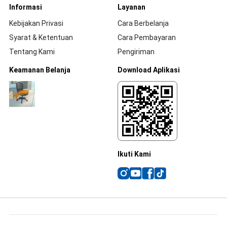
Informasi
Layanan
Kebijakan Privasi
Cara Berbelanja
Syarat & Ketentuan
Cara Pembayaran
Tentang Kami
Pengiriman
Keamanan Belanja
Download Aplikasi
Ikuti Kami