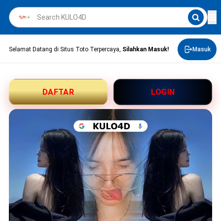
Selamat Datang di Situs Toto Terpercaya,
Silahkan Masuk!
Masuk
DAFTAR
LOGIN