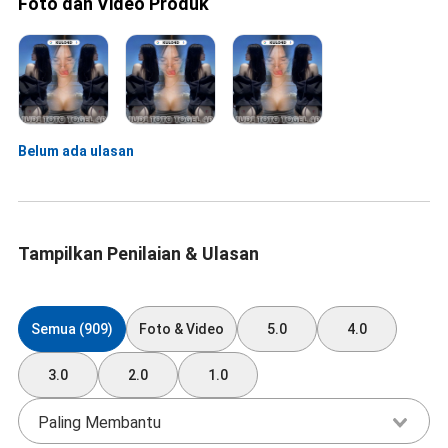
Foto dan Video Produk
Belum ada ulasan
Tampilkan Penilaian & Ulasan
Semua (909)
Foto & Video
5.0
4.0
3.0
2.0
1.0
Paling Membantu