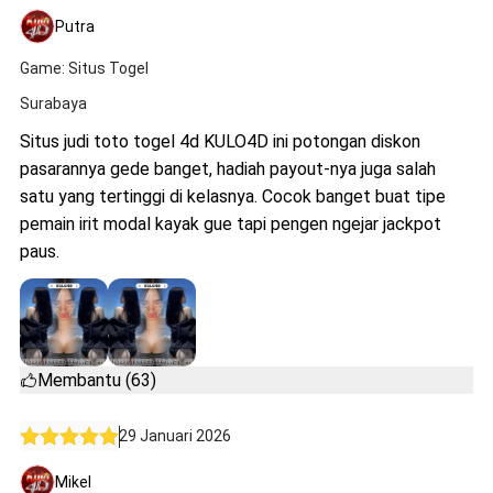
Putra
Game: Situs Togel
Surabaya
Situs judi toto togel 4d KULO4D ini potongan diskon
pasarannya gede banget, hadiah payout-nya juga salah
satu yang tertinggi di kelasnya. Cocok banget buat tipe
pemain irit modal kayak gue tapi pengen ngejar jackpot
paus.
Membantu (63)
29 Januari 2026
Mikel