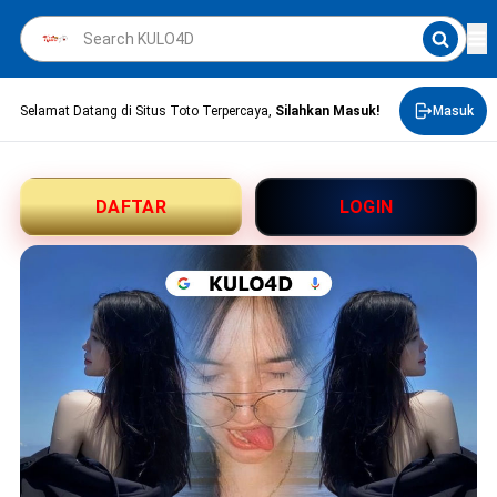
Selamat Datang di Situs Toto Terpercaya,
Silahkan Masuk!
Masuk
DAFTAR
LOGIN