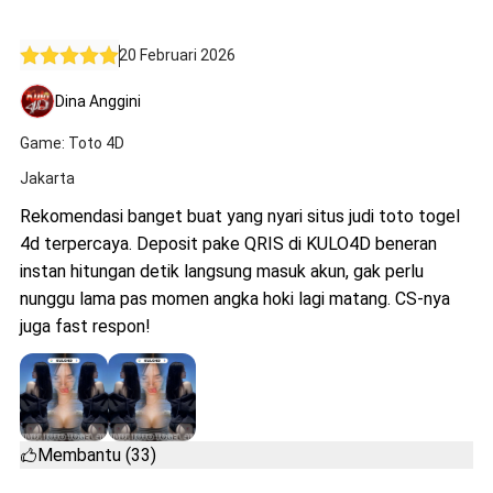
20 Februari 2026
Dina Anggini
Game: Toto 4D
Jakarta
Rekomendasi banget buat yang nyari situs judi toto togel
4d terpercaya. Deposit pake QRIS di KULO4D beneran
instan hitungan detik langsung masuk akun, gak perlu
nunggu lama pas momen angka hoki lagi matang. CS-nya
juga fast respon!
Membantu (33)