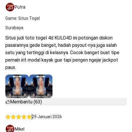
Putra
Game: Situs Togel
Surabaya
Situs judi toto togel 4d KULO4D ini potongan diskon
pasarannya gede banget, hadiah payout-nya juga salah
satu yang tertinggi di kelasnya. Cocok banget buat tipe
pemain irit modal kayak gue tapi pengen ngejar jackpot
paus.
Membantu (63)
29 Januari 2026
Mikel