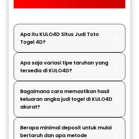
FAQ KULO4D
Apa itu KULO4D Situs Judi Toto
Togel 4D?
Apa saja variasi tipe taruhan yang
tersedia di KULO4D?
Bagaimana cara memastikan hasil
keluaran angka judi togel di KULO4D
akurat?
Berapa minimal deposit untuk mulai
bertaruh dan apa metode