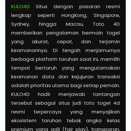
KULO4D
Situs dengan pasaran resmi
lengkap seperti Hongkong, Singapore,
Sydney, hingga Macau, Toto 4D
memberikan pengalaman bermain togel
yang akurat, cepat, dan terjamin
keamanannya. Di tengah menjamurnya
berbagai platform taruhan saat ini, memilih
tempat bertaruh yang mengutamakan
keamanan data dan kejujuran transaksi
adalah prioritas utama bagi setiap pemain.
KULO4D hadir menjawab tantangan
tersebut sebagai situs judi toto togel 4d
resmi terpercaya yang menyajikan
ekosistem taruhan tebak angka kelas
premium yang adil (fair play), transparan,