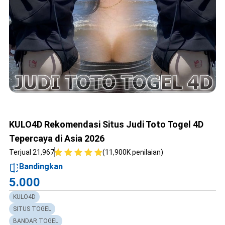
KULO4D Rekomendasi Situs Judi Toto Togel 4D
Tepercaya di Asia 2026
Terjual 21,967
(11,900K penilaian)
Bandingkan
5.000
KULO4D
SITUS TOGEL
BANDAR TOGEL