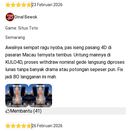
23 Februari 2026
Dinal Bewok
Game: Situs Toto
Semarang
Awalnya sempat ragu nyoba, pas iseng pasang 4D di
pasaran Macau ternyata tembus. Untung mainnya di
KULO4D, proses withdraw nominal gede langsung diproses
lunas tanpa banyak drama atau potongan sepeser pun. Fix
jadi BO langganan ini mah.
Membantu (41)
26 Februari 2026