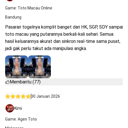
Game: Toto Macau Online
Bandung
Pasaran togelnya komplit banget dari HK, SGP, SDY sampai
toto macau yang putarannya berkali-kali sehari. Semua
hasil keluarannya akurat dan sinkron real-time sama pusat,
jadi gak perlu takut ada manipulasi angka.
Membantu (77)
30 Januari 2026
Kimi
Game: Agen Toto