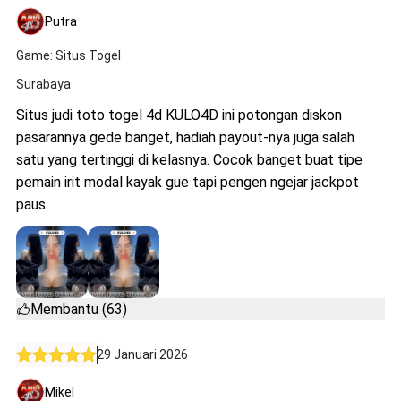
Putra
Game: Situs Togel
Surabaya
Situs judi toto togel 4d KULO4D ini potongan diskon
pasarannya gede banget, hadiah payout-nya juga salah
satu yang tertinggi di kelasnya. Cocok banget buat tipe
pemain irit modal kayak gue tapi pengen ngejar jackpot
paus.
Membantu (63)
29 Januari 2026
Mikel