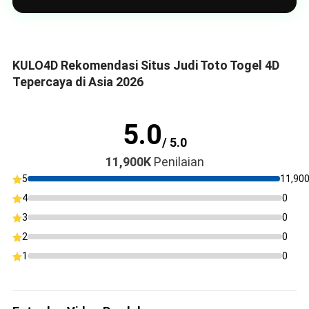
KULO4D Rekomendasi Situs Judi Toto Togel 4D
Tepercaya di Asia 2026
5.0
/ 5.0
11,900K
Penilaian
5
11,90
4
0
3
0
2
0
1
0