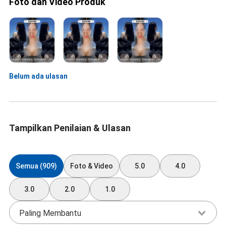
Foto dan Video Produk
Belum ada ulasan
Tampilkan Penilaian & Ulasan
Semua (909)
Foto & Video
5.0
4.0
3.0
2.0
1.0
Paling Membantu