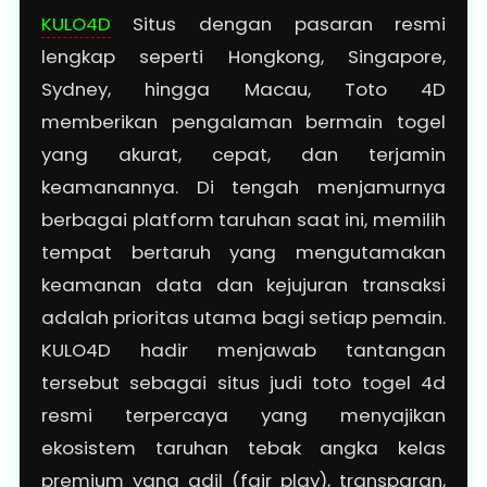
KULO4D
Situs dengan pasaran resmi
lengkap seperti Hongkong, Singapore,
Sydney, hingga Macau, Toto 4D
memberikan pengalaman bermain togel
yang akurat, cepat, dan terjamin
keamanannya. Di tengah menjamurnya
berbagai platform taruhan saat ini, memilih
tempat bertaruh yang mengutamakan
keamanan data dan kejujuran transaksi
adalah prioritas utama bagi setiap pemain.
KULO4D hadir menjawab tantangan
tersebut sebagai situs judi toto togel 4d
resmi terpercaya yang menyajikan
ekosistem taruhan tebak angka kelas
premium yang adil (fair play), transparan,