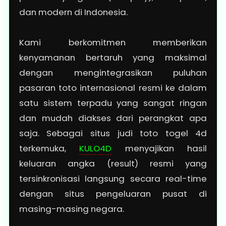
dan modern di Indonesia.
Kami berkomitmen memberikan
kenyamanan bertaruh yang maksimal
dengan mengintegrasikan puluhan
pasaran toto internasional resmi ke dalam
satu sistem terpadu yang sangat ringan
dan mudah diakses dari perangkat apa
saja. Sebagai situs judi toto togel 4d
terkemuka,
KULO4D
menyajikan hasil
keluaran angka (result) resmi yang
tersinkronisasi langsung secara real-time
dengan situs pengeluaran pusat di
masing-masing negara.