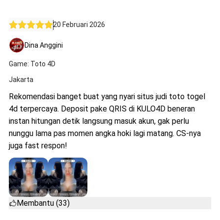
20 Februari 2026
Dina Anggini
Game: Toto 4D
Jakarta
Rekomendasi banget buat yang nyari situs judi toto togel
4d terpercaya. Deposit pake QRIS di KULO4D beneran
instan hitungan detik langsung masuk akun, gak perlu
nunggu lama pas momen angka hoki lagi matang. CS-nya
juga fast respon!
Membantu (33)