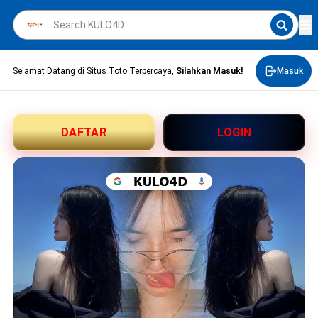
Selamat Datang di Situs Toto Terpercaya,
Silahkan Masuk!
Masuk
DAFTAR
LOGIN