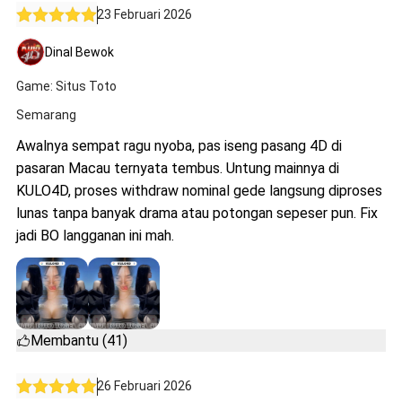
23 Februari 2026
Dinal Bewok
Game: Situs Toto
Semarang
Awalnya sempat ragu nyoba, pas iseng pasang 4D di
pasaran Macau ternyata tembus. Untung mainnya di
KULO4D, proses withdraw nominal gede langsung diproses
lunas tanpa banyak drama atau potongan sepeser pun. Fix
jadi BO langganan ini mah.
Membantu (41)
26 Februari 2026