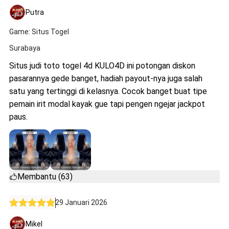
Putra
Game: Situs Togel
Surabaya
Situs judi toto togel 4d KULO4D ini potongan diskon
pasarannya gede banget, hadiah payout-nya juga salah
satu yang tertinggi di kelasnya. Cocok banget buat tipe
pemain irit modal kayak gue tapi pengen ngejar jackpot
paus.
Membantu (63)
29 Januari 2026
Mikel