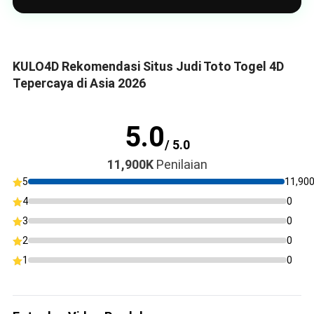
KULO4D Rekomendasi Situs Judi Toto Togel 4D
Tepercaya di Asia 2026
5.0
/ 5.0
11,900K
Penilaian
5
11,90
4
0
3
0
2
0
1
0