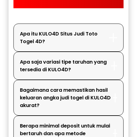
FAQ KULO4D
Apa itu KULO4D Situs Judi Toto
Togel 4D?
Apa saja variasi tipe taruhan yang
tersedia di KULO4D?
Bagaimana cara memastikan hasil
keluaran angka judi togel di KULO4D
akurat?
Berapa minimal deposit untuk mulai
bertaruh dan apa metode