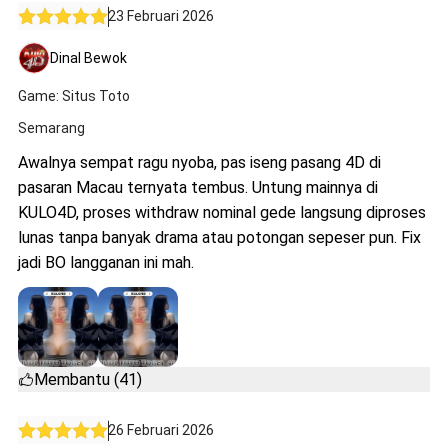
23 Februari 2026
Dinal Bewok
Game: Situs Toto
Semarang
Awalnya sempat ragu nyoba, pas iseng pasang 4D di
pasaran Macau ternyata tembus. Untung mainnya di
KULO4D, proses withdraw nominal gede langsung diproses
lunas tanpa banyak drama atau potongan sepeser pun. Fix
jadi BO langganan ini mah.
Membantu (41)
26 Februari 2026