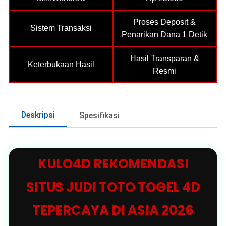
Proses Deposit &
Sistem Transaksi
Penarikan Dana 1 Detik
Hasil Transparan &
Keterbukaan Hasil
Resmi
Deskripsi
Spesifikasi
KULO4D REKOMENDASI
SITUS JUDI TOTO TOGEL 4D
TEPERCAYA DI ASIA 2026