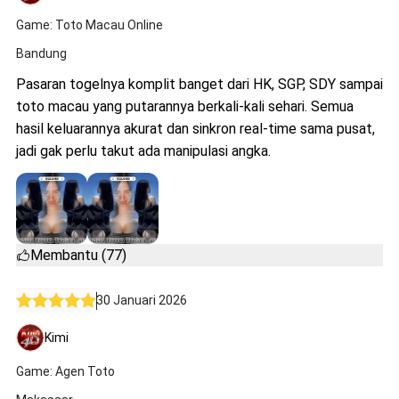
Game: Toto Macau Online
Bandung
Pasaran togelnya komplit banget dari HK, SGP, SDY sampai
toto macau yang putarannya berkali-kali sehari. Semua
hasil keluarannya akurat dan sinkron real-time sama pusat,
jadi gak perlu takut ada manipulasi angka.
Membantu (77)
30 Januari 2026
Kimi
Game: Agen Toto