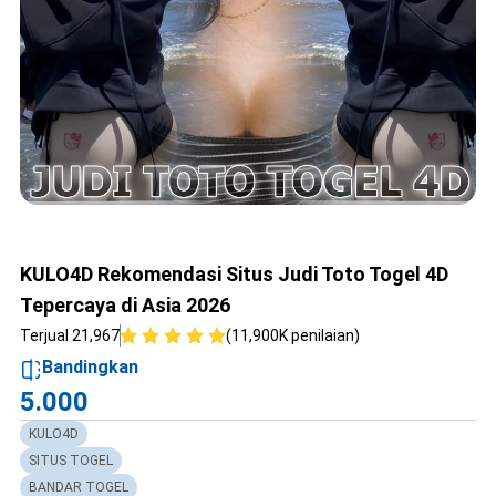
KULO4D Rekomendasi Situs Judi Toto Togel 4D
Tepercaya di Asia 2026
Terjual 21,967
(11,900K penilaian)
Bandingkan
5.000
KULO4D
SITUS TOGEL
BANDAR TOGEL