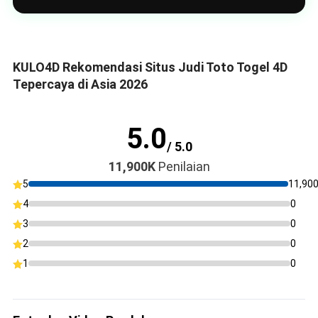
KULO4D Rekomendasi Situs Judi Toto Togel 4D
Tepercaya di Asia 2026
5.0
/ 5.0
11,900K
Penilaian
5
11,90
4
0
3
0
2
0
1
0