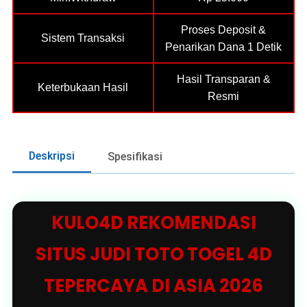
Proses Deposit &
Sistem Transaksi
Penarikan Dana 1 Detik
Hasil Transparan &
Keterbukaan Hasil
Resmi
Deskripsi
Spesifikasi
KULO4D REKOMENDASI
SITUS JUDI TOTO TOGEL 4D
TEPERCAYA DI ASIA 2026