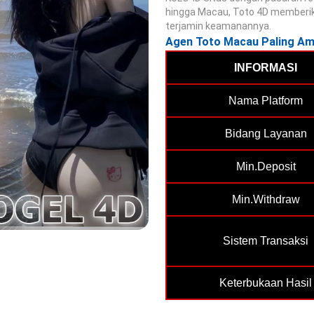
hingga Macau, Toto 4D memberik
terjamin keamanannya.
Agen Toto Macau Paling Ama
INFORMASI
Nama Platform
Bidang Layanan
Min.Deposit
Min.Withdraw
Sistem Transaksi
Keterbukaan Hasil