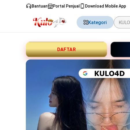
Bantuan
Portal Penjual
Download Mobile App
Kategori
KUL
DAFTAR