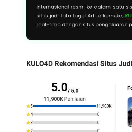
internasional resmi ke dalam satu 
situs judi toto togel 4d terkemuka,
KU
real-time dengan situs pengeluaran 
KULO4D Rekomendasi Situs Judi 
5.0
F
/ 5.0
11,900K
Penilaian
5
11,900K
4
0
3
0
2
0