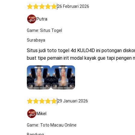
26 Februari 2026
Putra
Game: Situs Togel
Surabaya
Situs judi toto togel 4d KULO4D ini potongan disko
buat tipe pemain irit modal kayak gue tapi pengen n
29 Januari 2026
Mikel
Game: Toto Macau Online
Bandung