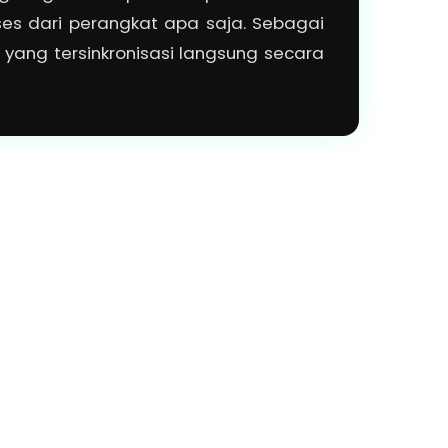
es dari perangkat apa saja. Sebagai
 yang tersinkronisasi langsung secara