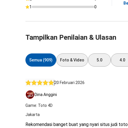
Be
1
0
Tampilkan Penilaian & Ulasan
Semua (909)
Foto & Video
5.0
4.0
20 Februari 2026
Dina Anggini
Game: Toto 4D
Jakarta
Rekomendasi banget buat yang nyari situs judi tot