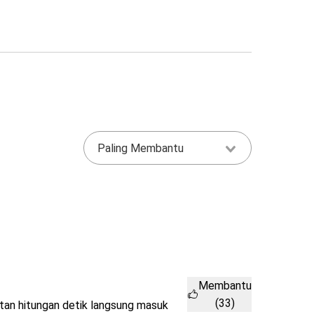
Paling Membantu
Membantu
(33)
stan hitungan detik langsung masuk