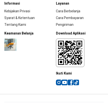
Informasi
Layanan
Kebijakan Privasi
Cara Berbelanja
Syarat & Ketentuan
Cara Pembayaran
Tentang Kami
Pengiriman
Keamanan Belanja
Download Aplikasi
Ikuti Kami