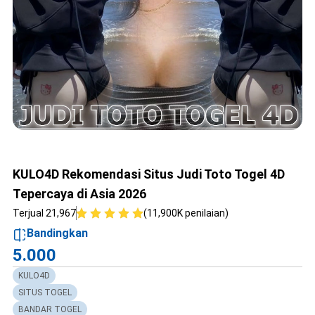
KULO4D Rekomendasi Situs Judi Toto Togel 4D
Tepercaya di Asia 2026
Terjual 21,967
(11,900K penilaian)
Bandingkan
5.000
KULO4D
SITUS TOGEL
BANDAR TOGEL