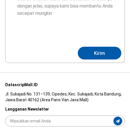
Kirim
DatascripMall.ID
Jl. Sukajadi No. 131–139, Cipedes, Kec. Sukajadi, Kota Bandung,
Jawa Barat 40162 (Area Paris Van Java Mall)
Langganan Newsletter