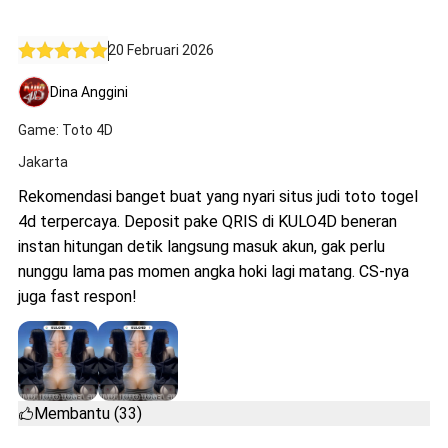
20 Februari 2026
Dina Anggini
Game: Toto 4D
Jakarta
Rekomendasi banget buat yang nyari situs judi toto togel
4d terpercaya. Deposit pake QRIS di KULO4D beneran
instan hitungan detik langsung masuk akun, gak perlu
nunggu lama pas momen angka hoki lagi matang. CS-nya
juga fast respon!
Membantu (33)