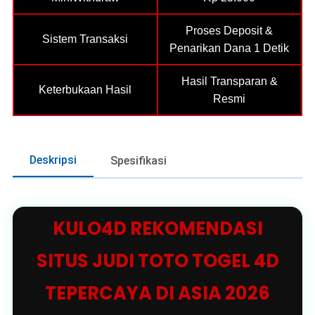
Proses Deposit &
Sistem Transaksi
Penarikan Dana 1 Detik
Hasil Transparan &
Keterbukaan Hasil
Resmi
Deskripsi
Spesifikasi
KULO4D REKOMENDASI
SITUS JUDI TOTO TOGEL 4D
TEPERCAYA DI ASIA 2026