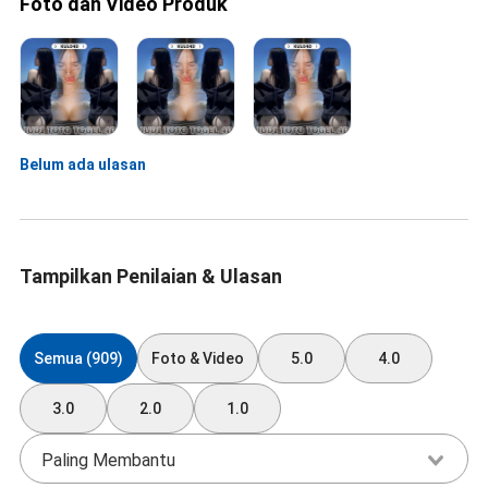
Foto dan Video Produk
Belum ada ulasan
Tampilkan Penilaian & Ulasan
Semua (909)
Foto & Video
5.0
4.0
3.0
2.0
1.0
Paling Membantu