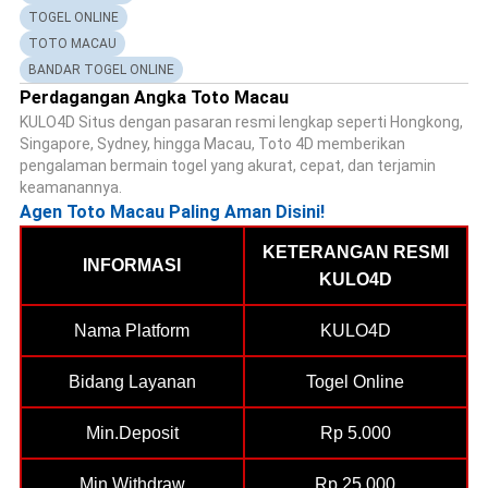
TOGEL ONLINE
TOTO MACAU
BANDAR TOGEL ONLINE
Perdagangan Angka Toto Macau
KULO4D Situs dengan pasaran resmi lengkap seperti Hongkong,
Singapore, Sydney, hingga Macau, Toto 4D memberikan
pengalaman bermain togel yang akurat, cepat, dan terjamin
keamanannya.
Agen Toto Macau Paling Aman Disini!
KETERANGAN RESMI
INFORMASI
KULO4D
Nama Platform
KULO4D
Bidang Layanan
Togel Online
Min.Deposit
Rp 5.000
Min.Withdraw
Rp 25.000