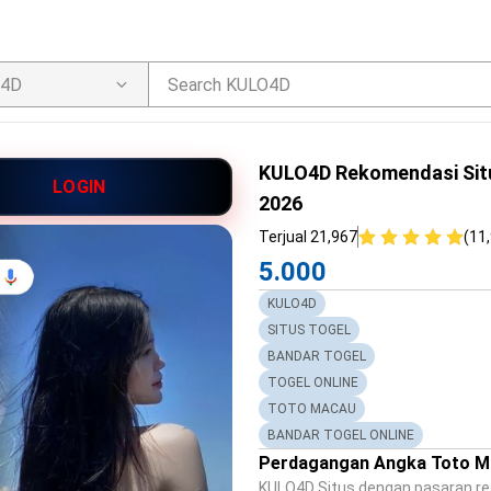
O4D
KULO4D Rekomendasi Situs
LOGIN
2026
Terjual 21,967
(11,
5.000
KULO4D
SITUS TOGEL
BANDAR TOGEL
TOGEL ONLINE
TOTO MACAU
BANDAR TOGEL ONLINE
Perdagangan Angka Toto M
KULO4D Situs dengan pasaran res