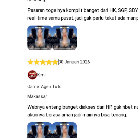
Pasaran togelnya komplit banget dari HK, SGP, SDY 
real-time sama pusat, jadi gak perlu takut ada mani
30 Januari 2026
Kimi
Game: Agen Toto
Makassar
Webnya enteng banget diakses dari HP, gak ribet 
akunnya berasa aman jadi mainnya bisa tenang.