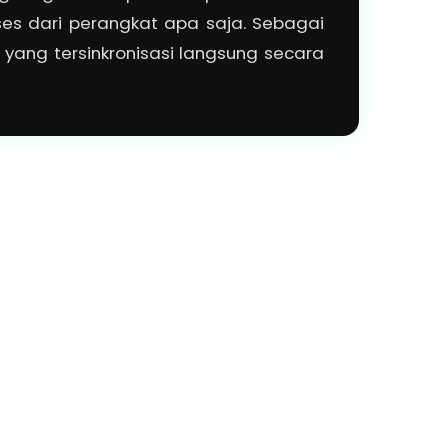
es dari perangkat apa saja. Sebagai
 yang tersinkronisasi langsung secara