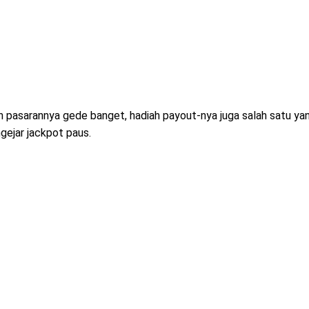
n pasarannya gede banget, hadiah payout-nya juga salah satu yan
gejar jackpot paus.