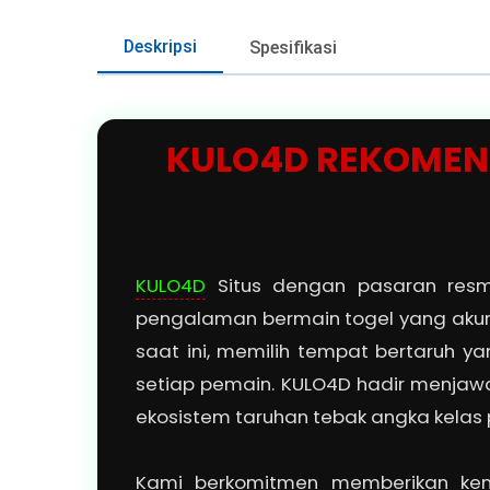
Deskripsi
Spesifikasi
KULO4D REKOMEND
KULO4D
Situs dengan pasaran resmi
pengalaman bermain togel yang akur
saat ini, memilih tempat bertaruh 
setiap pemain. KULO4D hadir menjawa
ekosistem taruhan tebak angka kelas p
Kami berkomitmen memberikan ken