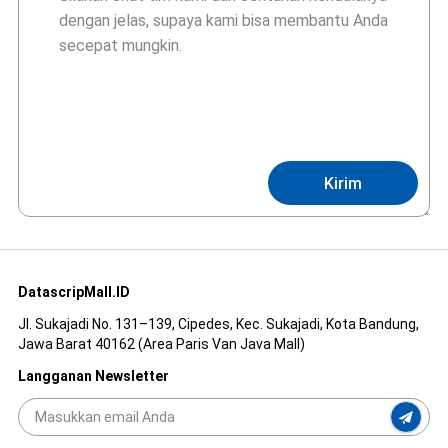
Kirim
DatascripMall.ID
Jl. Sukajadi No. 131–139, Cipedes, Kec. Sukajadi, Kota Bandung,
Jawa Barat 40162 (Area Paris Van Java Mall)
Langganan Newsletter