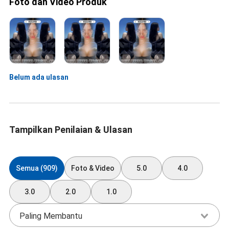
Foto dan Video Produk
Belum ada ulasan
Tampilkan Penilaian & Ulasan
Semua (909)
Foto & Video
5.0
4.0
3.0
2.0
1.0
Paling Membantu