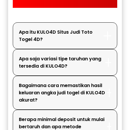
FAQ KULO4D
Apa itu KULO4D Situs Judi Toto
Togel 4D?
Apa saja variasi tipe taruhan yang
tersedia di KULO4D?
Bagaimana cara memastikan hasil
keluaran angka judi togel di KULO4D
akurat?
Berapa minimal deposit untuk mulai
bertaruh dan apa metode