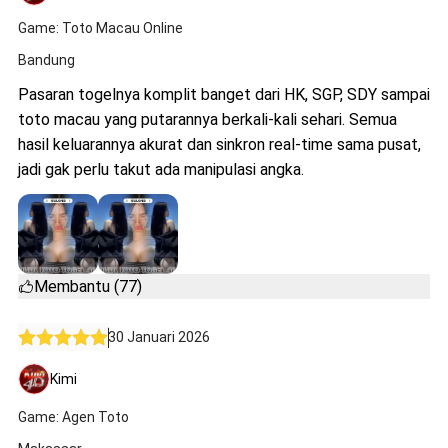
Game: Toto Macau Online
Bandung
Pasaran togelnya komplit banget dari HK, SGP, SDY sampai
toto macau yang putarannya berkali-kali sehari. Semua
hasil keluarannya akurat dan sinkron real-time sama pusat,
jadi gak perlu takut ada manipulasi angka.
Membantu (77)
30 Januari 2026
Kimi
Game: Agen Toto