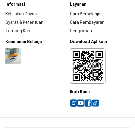
Informasi
Layanan
Kebijakan Privasi
Cara Berbelanja
Syarat & Ketentuan
Cara Pembayaran
Tentang Kami
Pengiriman
Keamanan Belanja
Download Aplikasi
Ikuti Kami