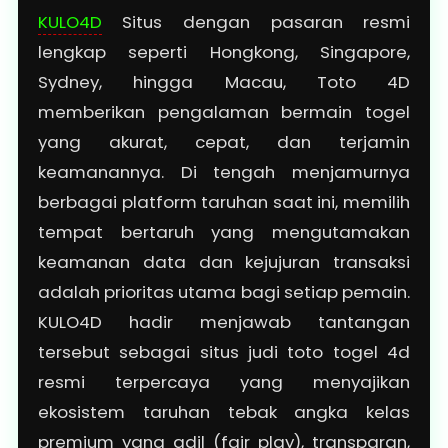
KULO4D
Situs dengan pasaran resmi
lengkap seperti Hongkong, Singapore,
Sydney, hingga Macau, Toto 4D
memberikan pengalaman bermain togel
yang akurat, cepat, dan terjamin
keamanannya. Di tengah menjamurnya
berbagai platform taruhan saat ini, memilih
tempat bertaruh yang mengutamakan
keamanan data dan kejujuran transaksi
adalah prioritas utama bagi setiap pemain.
KULO4D hadir menjawab tantangan
tersebut sebagai situs judi toto togel 4d
resmi terpercaya yang menyajikan
ekosistem taruhan tebak angka kelas
premium yang adil (fair play), transparan,