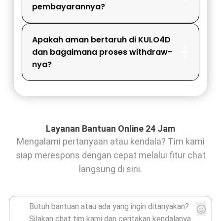
pembayarannya?
Apakah aman bertaruh di KULO4D
dan bagaimana proses withdraw-
nya?
Layanan Bantuan Online 24 Jam
Mengalami pertanyaan atau kendala? Tim kami
siap merespons dengan cepat melalui fitur chat
langsung di sini.