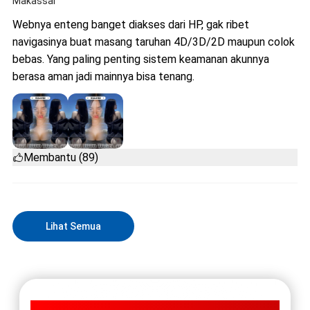
Makassar
Webnya enteng banget diakses dari HP, gak ribet
navigasinya buat masang taruhan 4D/3D/2D maupun colok
bebas. Yang paling penting sistem keamanan akunnya
berasa aman jadi mainnya bisa tenang.
Membantu (89)
Lihat Semua