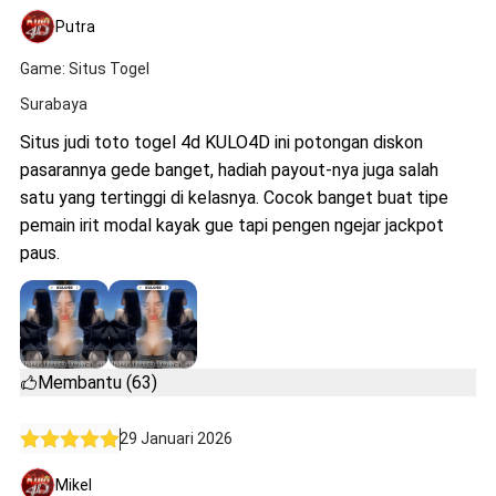
Putra
Game: Situs Togel
Surabaya
Situs judi toto togel 4d KULO4D ini potongan diskon
pasarannya gede banget, hadiah payout-nya juga salah
satu yang tertinggi di kelasnya. Cocok banget buat tipe
pemain irit modal kayak gue tapi pengen ngejar jackpot
paus.
Membantu (63)
29 Januari 2026
Mikel