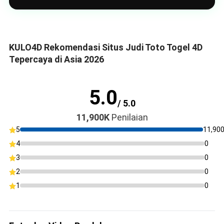
KULO4D Rekomendasi Situs Judi Toto Togel 4D
Tepercaya di Asia 2026
5.0
/ 5.0
11,900K
Penilaian
5
11,90
4
0
3
0
2
0
1
0