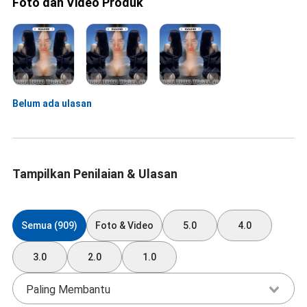
Foto dan Video Produk
Belum ada ulasan
Tampilkan Penilaian & Ulasan
Semua (909)
Foto & Video
5.0
4.0
3.0
2.0
1.0
Paling Membantu