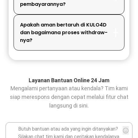
pembayarannya?
Apakah aman bertaruh di KULO4D
dan bagaimana proses withdraw-
nya?
Layanan Bantuan Online 24 Jam
Mengalami pertanyaan atau kendala? Tim kami
siap merespons dengan cepat melalui fitur chat
langsung di sini.