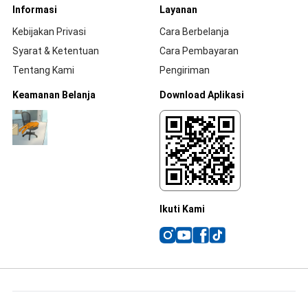
Informasi
Layanan
Kebijakan Privasi
Cara Berbelanja
Syarat & Ketentuan
Cara Pembayaran
Tentang Kami
Pengiriman
Keamanan Belanja
Download Aplikasi
Ikuti Kami