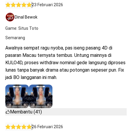
23 Februari 2026
Dinal Bewok
Game: Situs Toto
Semarang
Awalnya sempat ragu nyoba, pas iseng pasang 4D di
pasaran Macau ternyata tembus. Untung mainnya di
KULO4D, proses withdraw nominal gede langsung diproses
lunas tanpa banyak drama atau potongan sepeser pun. Fix
jadi BO langganan ini mah.
Membantu (41)
26 Februari 2026