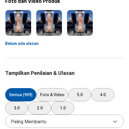
Foto dan Video Produk
Belum ada ulasan
Tampilkan Penilaian & Ulasan
Semua (909)
Foto & Video
5.0
4.0
3.0
2.0
1.0
Paling Membantu