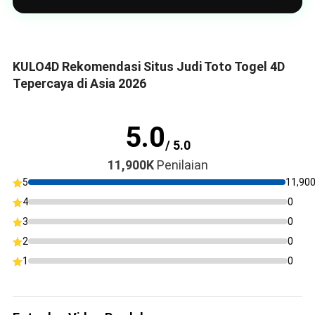
KULO4D Rekomendasi Situs Judi Toto Togel 4D
Tepercaya di Asia 2026
5.0
/ 5.0
11,900K
Penilaian
5
11,90
4
0
3
0
2
0
1
0