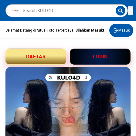
Selamat Datang di Situs Toto Terpercaya,
Silahkan Masuk!
Masuk
DAFTAR
LOGIN