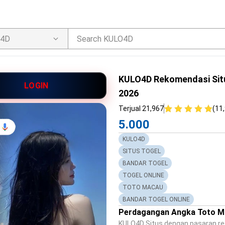
O4D
KULO4D Rekomendasi Situs
LOGIN
2026
Terjual 21,967
(11,
5.000
KULO4D
SITUS TOGEL
BANDAR TOGEL
TOGEL ONLINE
TOTO MACAU
BANDAR TOGEL ONLINE
Perdagangan Angka Toto M
KULO4D Situs dengan pasaran res