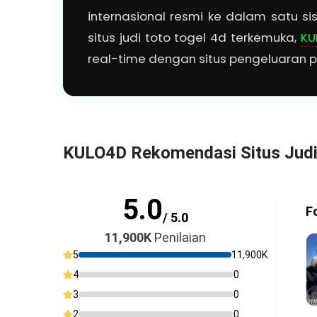
internasional resmi ke dalam satu 
situs judi toto togel 4d terkemuka,
KU
real-time dengan situs pengeluaran 
KULO4D Rekomendasi Situs Judi 
5.0
F
/ 5.0
11,900K
Penilaian
5
11,900K
4
0
3
0
2
0