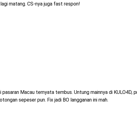
lagi matang. CS-nya juga fast respon!
i pasaran Macau ternyata tembus. Untung mainnya di KULO4D, 
tongan sepeser pun. Fix jadi BO langganan ini mah.