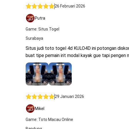
26 Februari 2026
Putra
Game: Situs Togel
Surabaya
Situs judi toto togel 4d KULO4D ini potongan disko
buat tipe pemain irit modal kayak gue tapi pengen n
29 Januari 2026
Mikel
Game: Toto Macau Online
Bandung