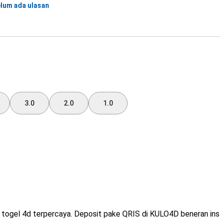
lum ada ulasan
3.0
2.0
1.0
o togel 4d terpercaya. Deposit pake QRIS di KULO4D beneran in