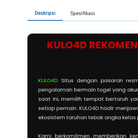
Deskripsi
Spesifikasi
KULO4D REKOMEND
KULO4D
Situs dengan pasaran resmi
pengalaman bermain togel yang akur
saat ini, memilih tempat bertaruh 
setiap pemain. KULO4D hadir menjawa
ekosistem taruhan tebak angka kelas p
Kami berkomitmen memberikan ken