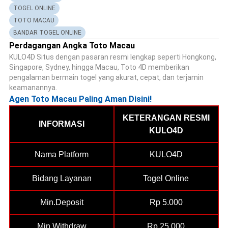
TOGEL ONLINE
TOTO MACAU
BANDAR TOGEL ONLINE
Perdagangan Angka Toto Macau
KULO4D Situs dengan pasaran resmi lengkap seperti Hongkong,
Singapore, Sydney, hingga Macau, Toto 4D memberikan
pengalaman bermain togel yang akurat, cepat, dan terjamin
keamanannya.
Agen Toto Macau Paling Aman Disini!
KETERANGAN RESMI
INFORMASI
KULO4D
Nama Platform
KULO4D
Bidang Layanan
Togel Online
Min.Deposit
Rp 5.000
Min.Withdraw
Rp 25.000