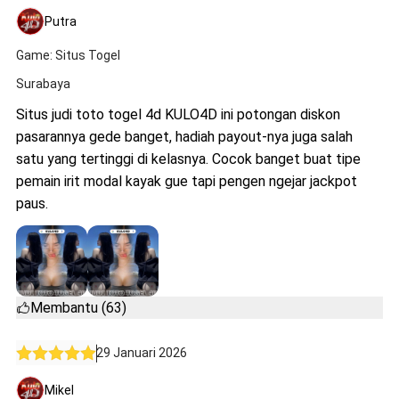
Putra
Game: Situs Togel
Surabaya
Situs judi toto togel 4d KULO4D ini potongan diskon
pasarannya gede banget, hadiah payout-nya juga salah
satu yang tertinggi di kelasnya. Cocok banget buat tipe
pemain irit modal kayak gue tapi pengen ngejar jackpot
paus.
Membantu (63)
29 Januari 2026
Mikel