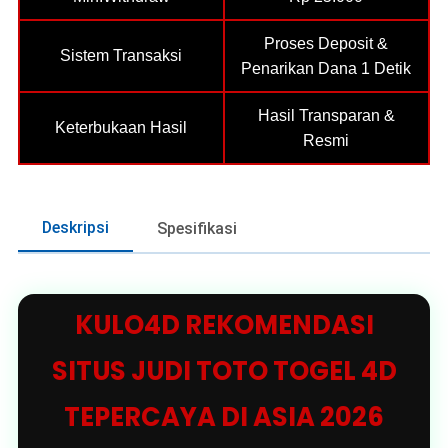
Proses Deposit &
Sistem Transaksi
Penarikan Dana 1 Detik
Hasil Transparan &
Keterbukaan Hasil
Resmi
Deskripsi
Spesifikasi
KULO4D REKOMENDASI
SITUS JUDI TOTO TOGEL 4D
TEPERCAYA DI ASIA 2026