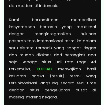
dan modern di Indonesia.
Kami berkomitmen memberikan
kenyamanan bertaruh yang maksimal
dengan mengintegrasikan puluhan
pasaran toto internasional resmi ke dalam
satu sistem terpadu yang sangat ringan
dan mudah diakses dari perangkat apa
saja. Sebagai situs judi toto togel 4d
terkemuka,
KULO4D
menyajikan hasil
keluaran angka (result) resmi yang
tersinkronisasi langsung secara real-time
dengan situs pengeluaran pusat di
masing-masing negara.