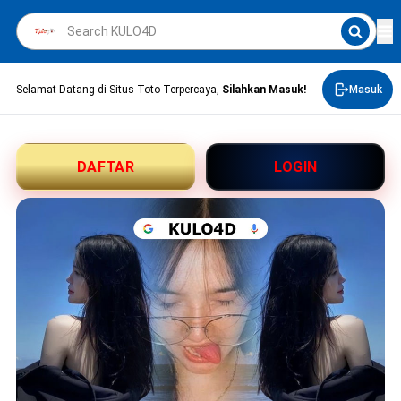
Selamat Datang di Situs Toto Terpercaya,
Silahkan Masuk!
Masuk
DAFTAR
LOGIN