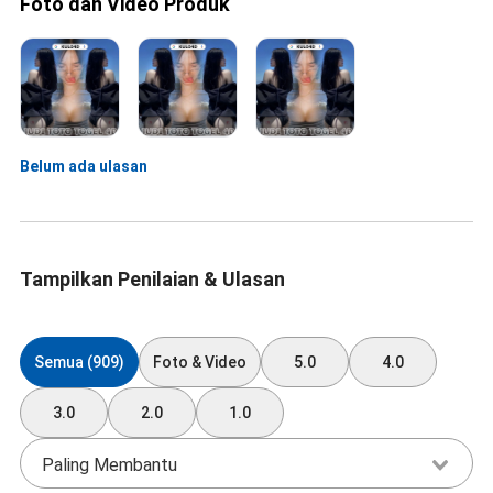
Foto dan Video Produk
Belum ada ulasan
Tampilkan Penilaian & Ulasan
Semua (909)
Foto & Video
5.0
4.0
3.0
2.0
1.0
Paling Membantu