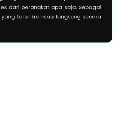
es dari perangkat apa saja. Sebagai
 yang tersinkronisasi langsung secara