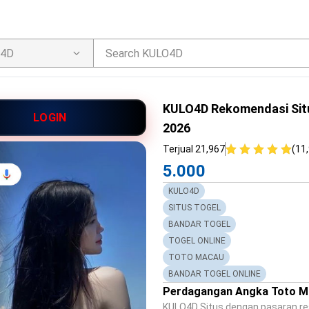
O4D
KULO4D Rekomendasi Situs
LOGIN
2026
Terjual 21,967
(11,
5.000
KULO4D
SITUS TOGEL
BANDAR TOGEL
TOGEL ONLINE
TOTO MACAU
BANDAR TOGEL ONLINE
Perdagangan Angka Toto M
KULO4D Situs dengan pasaran res