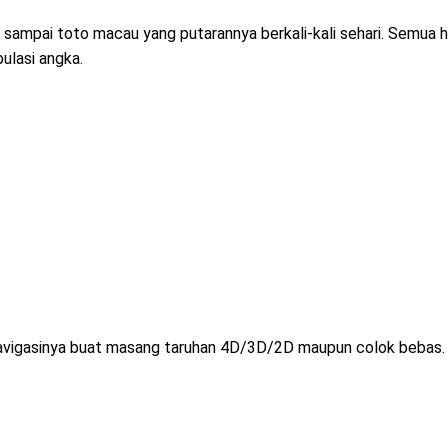
sampai toto macau yang putarannya berkali-kali sehari. Semua ha
pulasi angka.
navigasinya buat masang taruhan 4D/3D/2D maupun colok bebas.