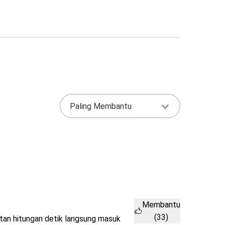
Paling Membantu
Membantu
(33)
stan hitungan detik langsung masuk