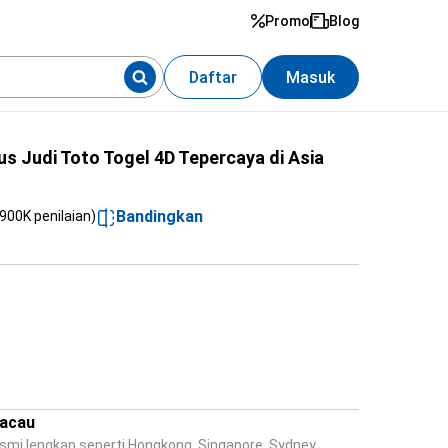
Promo
Blog
Daftar
Masuk
 Judi Toto Togel 4D Tepercaya di Asia
Bandingkan
900K penilaian)
acau
mi lengkap seperti Hongkong, Singapore, Sydney,