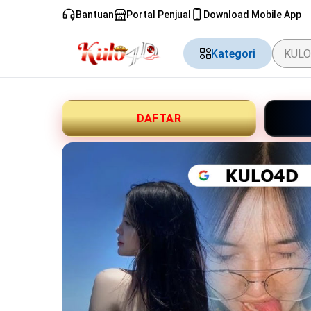
Bantuan
Portal Penjual
Download Mobile App
Kategori
KUL
DAFTAR