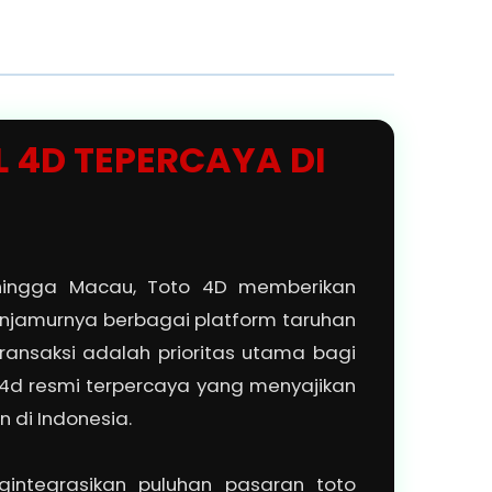
 4D TEPERCAYA DI
 hingga Macau, Toto 4D memberikan
njamurnya berbagai platform taruhan
ansaksi adalah prioritas utama bagi
 4d resmi terpercaya yang menyajikan
 di Indonesia.
ntegrasikan puluhan pasaran toto