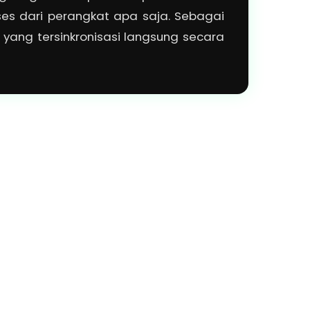
es dari perangkat apa saja. Sebagai
 yang tersinkronisasi langsung secara