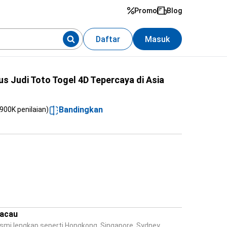
Promo
Blog
Daftar
Masuk
 Judi Toto Togel 4D Tepercaya di Asia
Bandingkan
900K penilaian)
acau
mi lengkap seperti Hongkong, Singapore, Sydney,