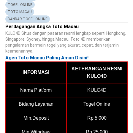
TOGEL ONLINE
TOTO MACAU
BANDAR TOGEL ONLINE
Perdagangan Angka Toto Macau
KULO4D Situs dengan pasaran resmi lengkap seperti Hongkong,
Singapore, Sydney, hingga Macau, Toto 4D memberikan
pengalaman bermain togel yang akurat, cepat, dan terjamin
keamanannya.
Agen Toto Macau Paling Aman Disini!
KETERANGAN RESMI
INFORMASI
KULO4D
Nama Platform
KULO4D
Bidang Layanan
Togel Online
Min.Deposit
Rp 5.000
Min.Withdraw
Rp 25.000