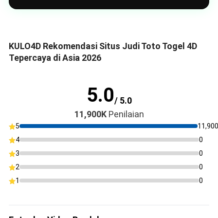
KULO4D Rekomendasi Situs Judi Toto Togel 4D
Tepercaya di Asia 2026
5.0
/ 5.0
11,900K
Penilaian
5
11,90
4
0
3
0
2
0
1
0