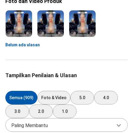
Foto dan Video Produk
Belum ada ulasan
Tampilkan Penilaian & Ulasan
Semua (909)
Foto & Video
5.0
4.0
3.0
2.0
1.0
Paling Membantu