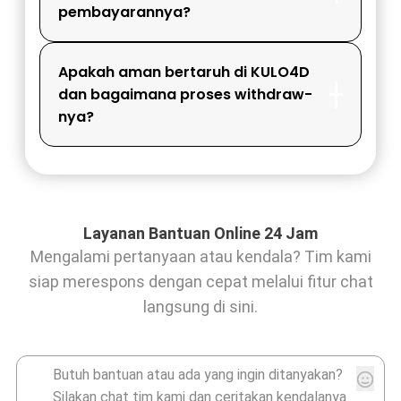
pembayarannya?
Apakah aman bertaruh di KULO4D
dan bagaimana proses withdraw-
nya?
Layanan Bantuan Online 24 Jam
Mengalami pertanyaan atau kendala? Tim kami
siap merespons dengan cepat melalui fitur chat
langsung di sini.