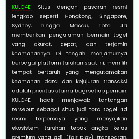
KULO4D
Situs dengan pasaran resmi
lengkap seperti Hongkong, Singapore,
Sydney, hingga Macau, Toto 4D
memberikan pengalaman bermain togel
yang akurat, cepat, dan terjamin
keamanannya. Di tengah menjamurnya
berbagai platform taruhan saat ini, memilih
tempat bertaruh yang mengutamakan
keamanan data dan kejujuran transaksi
adalah prioritas utama bagi setiap pemain.
KULO4D hadir menjawab tantangan
tersebut sebagai situs judi toto togel 4d
resmi terpercaya yang menyajikan
ekosistem taruhan tebak angka kelas
premium yang adil (fair play), transparan,