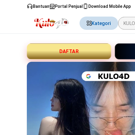
Bantuan
Portal Penjual
Download Mobile App
Kategori
KUL
DAFTAR