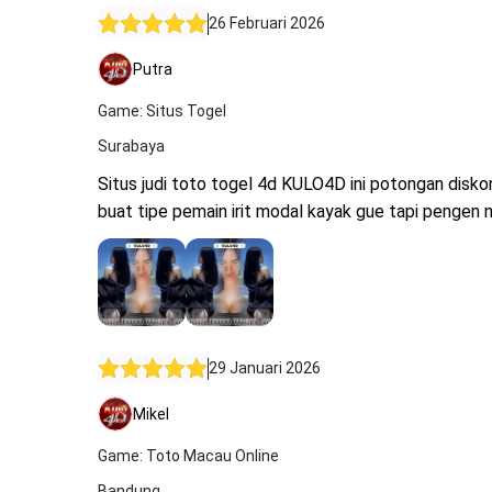
26 Februari 2026
Putra
Game: Situs Togel
Surabaya
Situs judi toto togel 4d KULO4D ini potongan disko
buat tipe pemain irit modal kayak gue tapi pengen n
29 Januari 2026
Mikel
Game: Toto Macau Online
Bandung