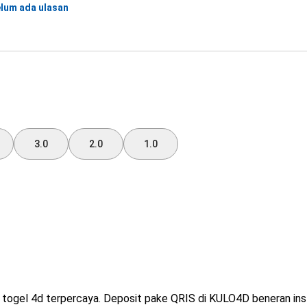
lum ada ulasan
3.0
2.0
1.0
o togel 4d terpercaya. Deposit pake QRIS di KULO4D beneran in