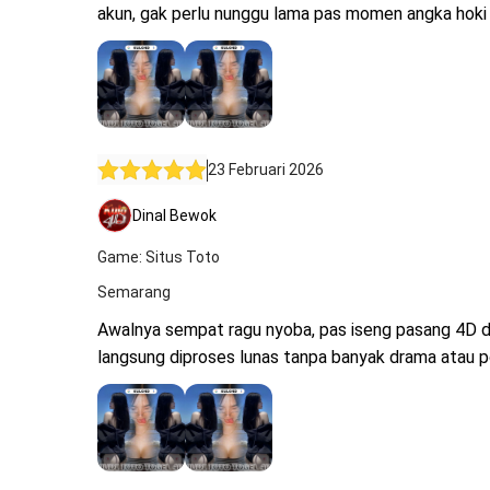
akun, gak perlu nunggu lama pas momen angka hoki 
23 Februari 2026
Dinal Bewok
Game: Situs Toto
Semarang
Awalnya sempat ragu nyoba, pas iseng pasang 4D d
langsung diproses lunas tanpa banyak drama atau po