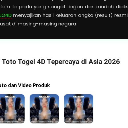
sistem terpadu yang sangat ringan dan mudah diaks
LO4D
menyajikan hasil keluaran angka (result) resmi
pusat di masing-masing negara.
Toto Togel 4D Tepercaya di Asia 2026
oto dan Video Produk