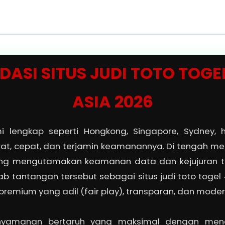
ASI SITUS JUDI TOTO TOGEL
ASIA 2026
 lengkap seperti Hongkong, Singapore, Sydney,
at, cepat, dan terjamin keamanannya. Di tengah me
yang mengutamakan keamanan data dan kejujuran tr
b tantangan tersebut sebagai situs judi toto togel
remium yang adil (fair play), transparan, dan modern
yamanan bertaruh yang maksimal dengan mengi