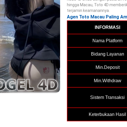
hingga Macau, Toto 4D memberik
terjamin keamanannya.
Agen Toto Macau Paling Ama
INFORMASI
Nama Platform
Bidang Layanan
Min.Deposit
Min.Withdraw
Sistem Transaksi
Keterbukaan Hasil