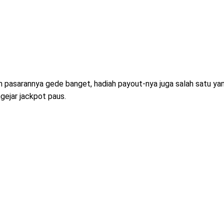
n pasarannya gede banget, hadiah payout-nya juga salah satu yan
gejar jackpot paus.