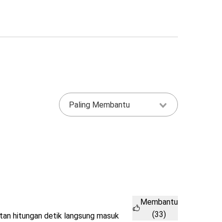
Paling Membantu
Membantu
(33)
stan hitungan detik langsung masuk