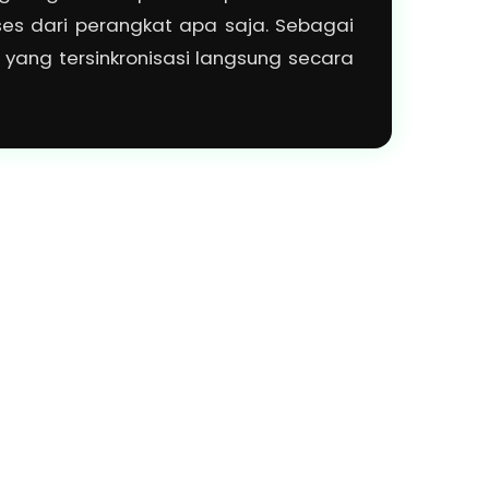
es dari perangkat apa saja. Sebagai
 yang tersinkronisasi langsung secara