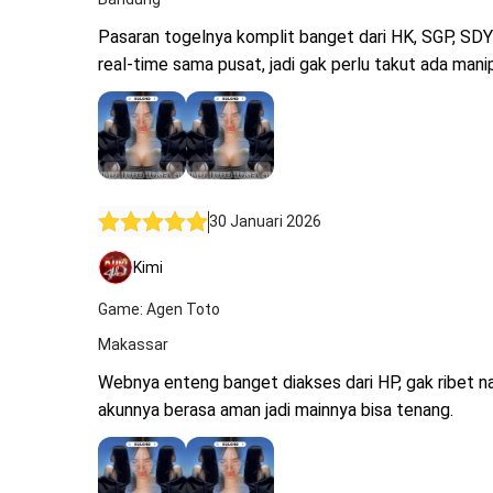
Pasaran togelnya komplit banget dari HK, SGP, SDY 
real-time sama pusat, jadi gak perlu takut ada mani
30 Januari 2026
Kimi
Game: Agen Toto
Makassar
Webnya enteng banget diakses dari HP, gak ribet 
akunnya berasa aman jadi mainnya bisa tenang.