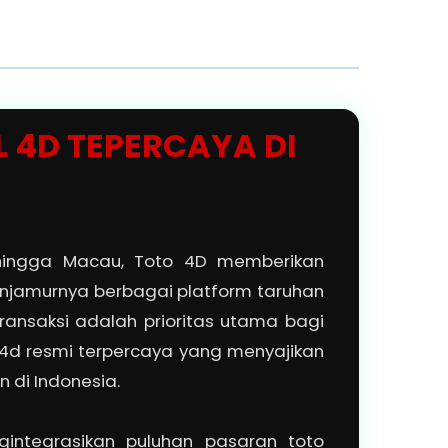
 4D TEPERCAYA DI
 hingga Macau, Toto 4D memberikan
njamurnya berbagai platform taruhan
ansaksi adalah prioritas utama bagi
 4d resmi terpercaya yang menyajikan
 di Indonesia.
ntegrasikan puluhan pasaran toto