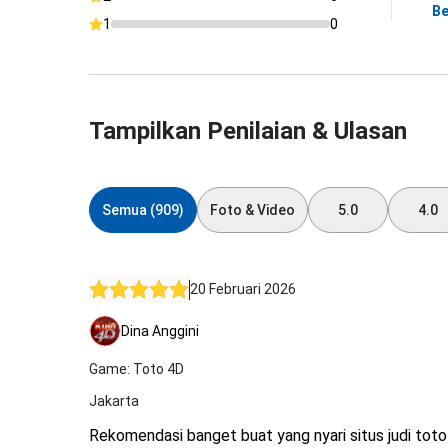
Be
1
0
Tampilkan Penilaian & Ulasan
Semua (909)
Foto & Video
5.0
4.0
20 Februari 2026
Dina Anggini
Game: Toto 4D
Jakarta
Rekomendasi banget buat yang nyari situs judi tot