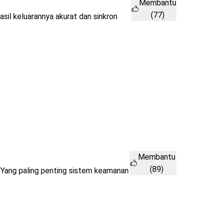
Membantu
(77)
sil keluarannya akurat dan sinkron
Membantu
(89)
 Yang paling penting sistem keamanan