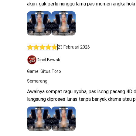
akun, gak perlu nunggu lama pas momen angka hoki 
23 Februari 2026
Dinal Bewok
Game: Situs Toto
Semarang
Awalnya sempat ragu nyoba, pas iseng pasang 4D d
langsung diproses lunas tanpa banyak drama atau po