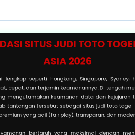
ASI SITUS JUDI TOTO TOGEL
ASIA 2026
 lengkap seperti Hongkong, Singapore, Sydney,
at, cepat, dan terjamin keamanannya. Di tengah me
yang mengutamakan keamanan data dan kejujuran tr
b tantangan tersebut sebagai situs judi toto togel
remium yang adil (fair play), transparan, dan modern
yamanan bertaruh yang maksimal dengan mengi