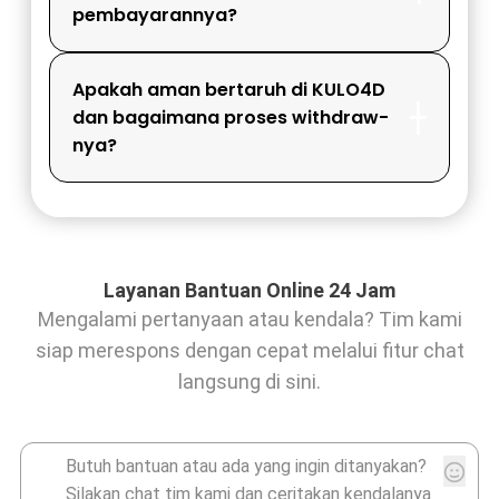
pembayarannya?
Apakah aman bertaruh di KULO4D
dan bagaimana proses withdraw-
nya?
Layanan Bantuan Online 24 Jam
Mengalami pertanyaan atau kendala? Tim kami
siap merespons dengan cepat melalui fitur chat
langsung di sini.