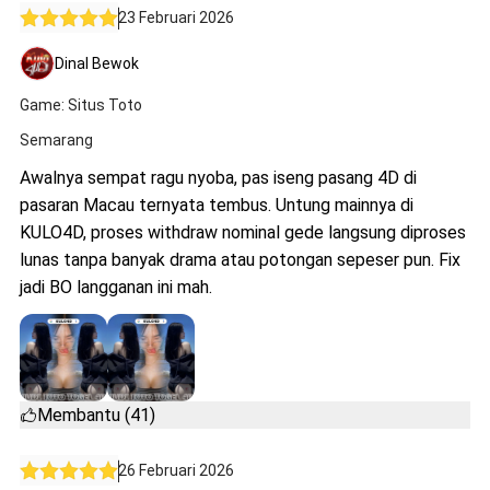
23 Februari 2026
Dinal Bewok
Game: Situs Toto
Semarang
Awalnya sempat ragu nyoba, pas iseng pasang 4D di
pasaran Macau ternyata tembus. Untung mainnya di
KULO4D, proses withdraw nominal gede langsung diproses
lunas tanpa banyak drama atau potongan sepeser pun. Fix
jadi BO langganan ini mah.
Membantu (41)
26 Februari 2026