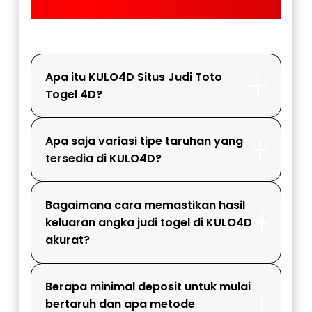
FAQ KULO4D
Apa itu KULO4D Situs Judi Toto
Togel 4D?
Apa saja variasi tipe taruhan yang
tersedia di KULO4D?
Bagaimana cara memastikan hasil
keluaran angka judi togel di KULO4D
akurat?
Berapa minimal deposit untuk mulai
bertaruh dan apa metode