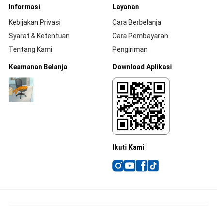
Informasi
Layanan
Kebijakan Privasi
Cara Berbelanja
Syarat & Ketentuan
Cara Pembayaran
Tentang Kami
Pengiriman
Keamanan Belanja
Download Aplikasi
Ikuti Kami