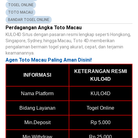
TOGEL ONLINE
TOTO MACAU
BANDAR TOGEL ONLINE
Perdagangan Angka Toto Macau
KULO4D Situs dengan pasaran resmi lengkap seperti Hongkong,
Singapore, Sydney, hingga Macau, Toto 4D memberikan
pengalaman bermain togel yang akurat, cepat, dan terjamin
keamanannya.
Agen Toto Macau Paling Aman Disini!
KETERANGAN RESMI
INFORMASI
KULO4D
Nama Platform
KULO4D
Bidang Layanan
Togel Online
Min.Deposit
Rp 5.000
Min.Withdraw
Rp 25.000