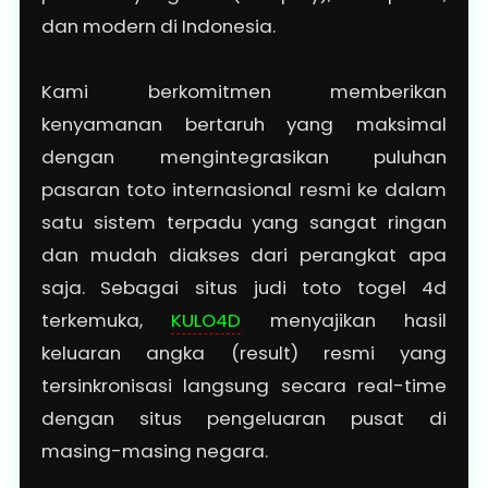
dan modern di Indonesia.
Kami berkomitmen memberikan
kenyamanan bertaruh yang maksimal
dengan mengintegrasikan puluhan
pasaran toto internasional resmi ke dalam
satu sistem terpadu yang sangat ringan
dan mudah diakses dari perangkat apa
saja. Sebagai situs judi toto togel 4d
terkemuka,
KULO4D
menyajikan hasil
keluaran angka (result) resmi yang
tersinkronisasi langsung secara real-time
dengan situs pengeluaran pusat di
masing-masing negara.