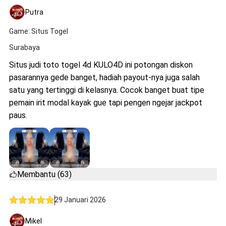
Putra
Game: Situs Togel
Surabaya
Situs judi toto togel 4d KULO4D ini potongan diskon
pasarannya gede banget, hadiah payout-nya juga salah
satu yang tertinggi di kelasnya. Cocok banget buat tipe
pemain irit modal kayak gue tapi pengen ngejar jackpot
paus.
Membantu (63)
29 Januari 2026
Mikel