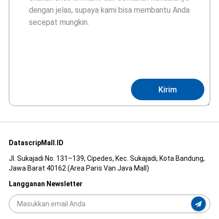
Kirim
DatascripMall.ID
Jl. Sukajadi No. 131–139, Cipedes, Kec. Sukajadi, Kota Bandung,
Jawa Barat 40162 (Area Paris Van Java Mall)
Langganan Newsletter