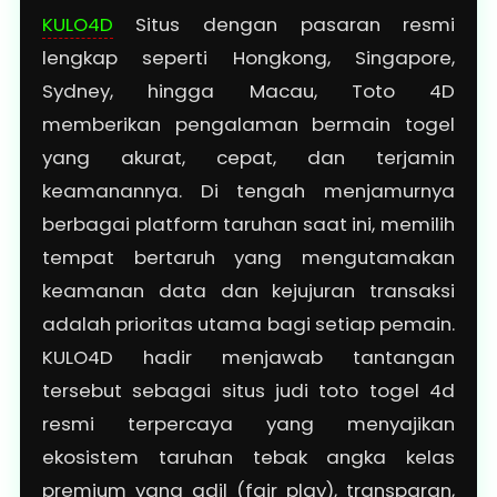
KULO4D
Situs dengan pasaran resmi
lengkap seperti Hongkong, Singapore,
Sydney, hingga Macau, Toto 4D
memberikan pengalaman bermain togel
yang akurat, cepat, dan terjamin
keamanannya. Di tengah menjamurnya
berbagai platform taruhan saat ini, memilih
tempat bertaruh yang mengutamakan
keamanan data dan kejujuran transaksi
adalah prioritas utama bagi setiap pemain.
KULO4D hadir menjawab tantangan
tersebut sebagai situs judi toto togel 4d
resmi terpercaya yang menyajikan
ekosistem taruhan tebak angka kelas
premium yang adil (fair play), transparan,