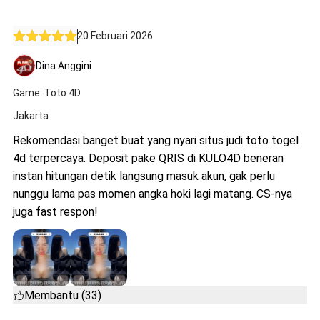
20 Februari 2026
Dina Anggini
Game: Toto 4D
Jakarta
Rekomendasi banget buat yang nyari situs judi toto togel
4d terpercaya. Deposit pake QRIS di KULO4D beneran
instan hitungan detik langsung masuk akun, gak perlu
nunggu lama pas momen angka hoki lagi matang. CS-nya
juga fast respon!
Membantu (33)