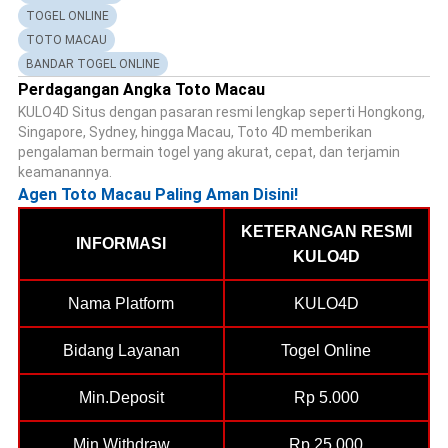
TOGEL ONLINE
TOTO MACAU
BANDAR TOGEL ONLINE
Perdagangan Angka Toto Macau
KULO4D Situs dengan pasaran resmi lengkap seperti Hongkong,
Singapore, Sydney, hingga Macau, Toto 4D memberikan
pengalaman bermain togel yang akurat, cepat, dan terjamin
keamanannya.
Agen Toto Macau Paling Aman Disini!
KETERANGAN RESMI
INFORMASI
KULO4D
Nama Platform
KULO4D
Bidang Layanan
Togel Online
Min.Deposit
Rp 5.000
Min.Withdraw
Rp 25.000