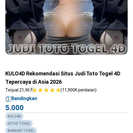
KULO4D Rekomendasi Situs Judi Toto Togel 4D
Tepercaya di Asia 2026
Terjual 21,967
(11,900K penilaian)
Bandingkan
5.000
KULO4D
SITUS TOGEL
BANDAR TOGEL