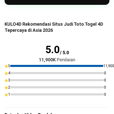
KULO4D Rekomendasi Situs Judi Toto Togel 4D
Tepercaya di Asia 2026
5.0
/ 5.0
11,900K
Penilaian
5
11,90
4
0
3
0
2
0
1
0