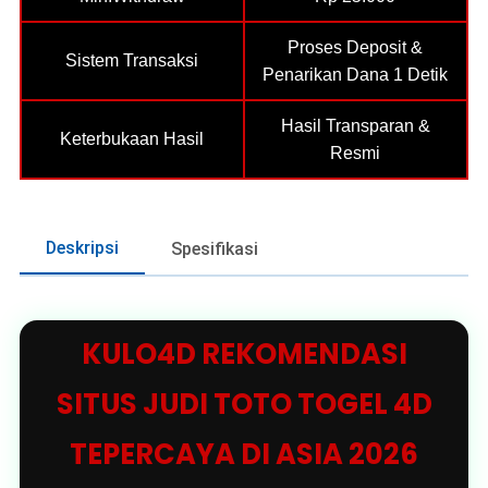
Proses Deposit &
Sistem Transaksi
Penarikan Dana 1 Detik
Hasil Transparan &
Keterbukaan Hasil
Resmi
Deskripsi
Spesifikasi
KULO4D REKOMENDASI
SITUS JUDI TOTO TOGEL 4D
TEPERCAYA DI ASIA 2026