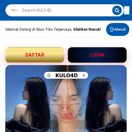
Selamat Datang di Situs Toto Terpercaya,
Silahkan Masuk!
Masuk
DAFTAR
LOGIN