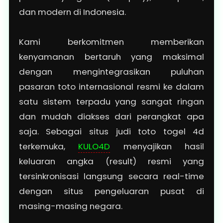
dan modern di Indonesia.
Kami berkomitmen memberikan
kenyamanan bertaruh yang maksimal
dengan mengintegrasikan puluhan
pasaran toto internasional resmi ke dalam
satu sistem terpadu yang sangat ringan
dan mudah diakses dari perangkat apa
saja. Sebagai situs judi toto togel 4d
terkemuka,
KULO4D
menyajikan hasil
keluaran angka (result) resmi yang
tersinkronisasi langsung secara real-time
dengan situs pengeluaran pusat di
masing-masing negara.