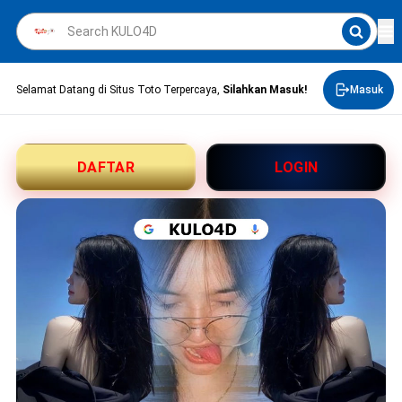
Selamat Datang di Situs Toto Terpercaya,
Silahkan Masuk!
Masuk
DAFTAR
LOGIN