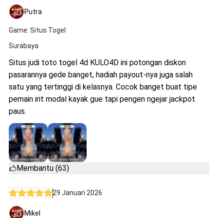
Putra
Game: Situs Togel
Surabaya
Situs judi toto togel 4d KULO4D ini potongan diskon
pasarannya gede banget, hadiah payout-nya juga salah
satu yang tertinggi di kelasnya. Cocok banget buat tipe
pemain irit modal kayak gue tapi pengen ngejar jackpot
paus.
Membantu (63)
29 Januari 2026
Mikel