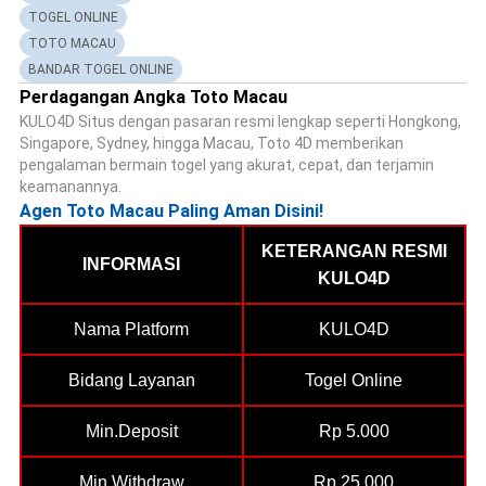
TOGEL ONLINE
TOTO MACAU
BANDAR TOGEL ONLINE
Perdagangan Angka Toto Macau
KULO4D Situs dengan pasaran resmi lengkap seperti Hongkong,
Singapore, Sydney, hingga Macau, Toto 4D memberikan
pengalaman bermain togel yang akurat, cepat, dan terjamin
keamanannya.
Agen Toto Macau Paling Aman Disini!
KETERANGAN RESMI
INFORMASI
KULO4D
Nama Platform
KULO4D
Bidang Layanan
Togel Online
Min.Deposit
Rp 5.000
Min.Withdraw
Rp 25.000