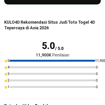
KULO4D Rekomendasi Situs Judi Toto Togel 4D
Tepercaya di Asia 2026
5.0
/ 5.0
11,900K
Penilaian
5
11,90
4
0
3
0
2
0
1
0