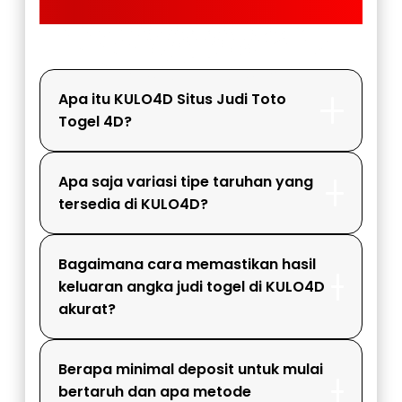
FAQ KULO4D
Apa itu KULO4D Situs Judi Toto
Togel 4D?
Apa saja variasi tipe taruhan yang
tersedia di KULO4D?
Bagaimana cara memastikan hasil
keluaran angka judi togel di KULO4D
akurat?
Berapa minimal deposit untuk mulai
bertaruh dan apa metode