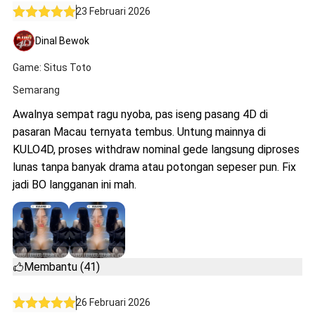
23 Februari 2026
Dinal Bewok
Game: Situs Toto
Semarang
Awalnya sempat ragu nyoba, pas iseng pasang 4D di
pasaran Macau ternyata tembus. Untung mainnya di
KULO4D, proses withdraw nominal gede langsung diproses
lunas tanpa banyak drama atau potongan sepeser pun. Fix
jadi BO langganan ini mah.
Membantu (41)
26 Februari 2026