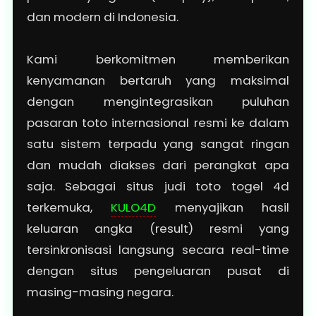
dan modern di Indonesia.
Kami berkomitmen memberikan
kenyamanan bertaruh yang maksimal
dengan mengintegrasikan puluhan
pasaran toto internasional resmi ke dalam
satu sistem terpadu yang sangat ringan
dan mudah diakses dari perangkat apa
saja. Sebagai situs judi toto togel 4d
terkemuka,
KULO4D
menyajikan hasil
keluaran angka (result) resmi yang
tersinkronisasi langsung secara real-time
dengan situs pengeluaran pusat di
masing-masing negara.