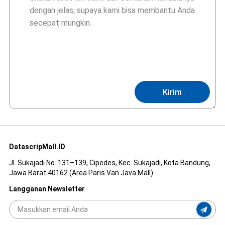
Kirim
DatascripMall.ID
Jl. Sukajadi No. 131–139, Cipedes, Kec. Sukajadi, Kota Bandung,
Jawa Barat 40162 (Area Paris Van Java Mall)
Langganan Newsletter