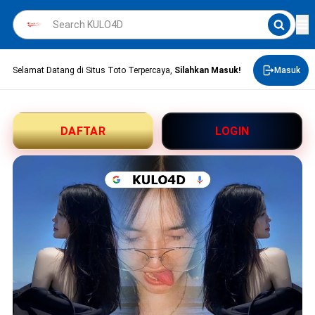
Selamat Datang di Situs Toto Terpercaya,
Silahkan Masuk!
Masuk
DAFTAR
LOGIN