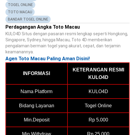
TOGEL ONLINE
TOTO MACAU
BANDAR TOGEL ONLINE
Perdagangan Angka Toto Macau
KULO4D Situs dengan pasaran resmi lengkap seperti Hongkong,
Singapore, Sydney, hingga Macau, Toto 4D memberikan
pengalaman bermain togel yang akurat, cepat, dan terjamin
keamanannya.
Agen Toto Macau Paling Aman Disini!
KETERANGAN RESMI
INFORMASI
KULO4D
Nama Platform
KULO4D
Bidang Layanan
Togel Online
Min.Deposit
Rp 5.000
Min.Withdraw
Rp 25.000