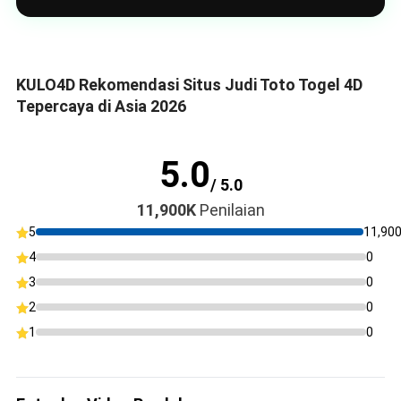
KULO4D Rekomendasi Situs Judi Toto Togel 4D
Tepercaya di Asia 2026
5.0
/ 5.0
11,900K
Penilaian
5
11,90
4
0
3
0
2
0
1
0