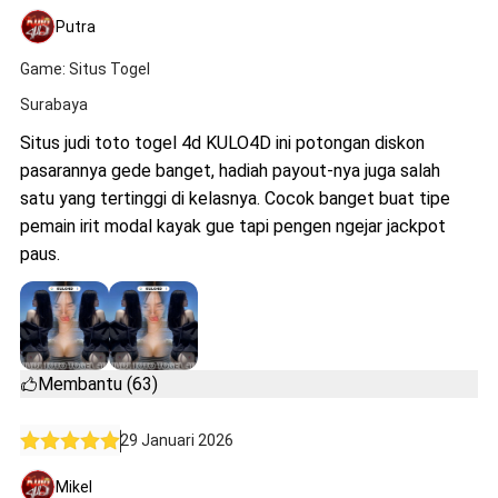
Putra
Game: Situs Togel
Surabaya
Situs judi toto togel 4d KULO4D ini potongan diskon
pasarannya gede banget, hadiah payout-nya juga salah
satu yang tertinggi di kelasnya. Cocok banget buat tipe
pemain irit modal kayak gue tapi pengen ngejar jackpot
paus.
Membantu (63)
29 Januari 2026
Mikel