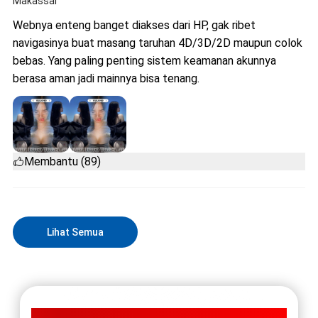
Makassar
Webnya enteng banget diakses dari HP, gak ribet
navigasinya buat masang taruhan 4D/3D/2D maupun colok
bebas. Yang paling penting sistem keamanan akunnya
berasa aman jadi mainnya bisa tenang.
Membantu (89)
Lihat Semua