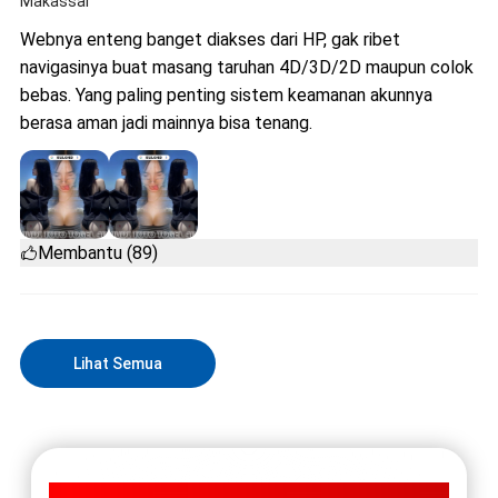
Makassar
Webnya enteng banget diakses dari HP, gak ribet
navigasinya buat masang taruhan 4D/3D/2D maupun colok
bebas. Yang paling penting sistem keamanan akunnya
berasa aman jadi mainnya bisa tenang.
Membantu (89)
Lihat Semua