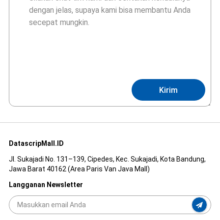
Kirim
DatascripMall.ID
Jl. Sukajadi No. 131–139, Cipedes, Kec. Sukajadi, Kota Bandung,
Jawa Barat 40162 (Area Paris Van Java Mall)
Langganan Newsletter