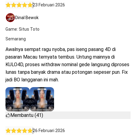
23 Februari 2026
Dinal Bewok
Game: Situs Toto
Semarang
Awalnya sempat ragu nyoba, pas iseng pasang 4D di
pasaran Macau ternyata tembus. Untung mainnya di
KULO4D, proses withdraw nominal gede langsung diproses
lunas tanpa banyak drama atau potongan sepeser pun. Fix
jadi BO langganan ini mah.
Membantu (41)
26 Februari 2026