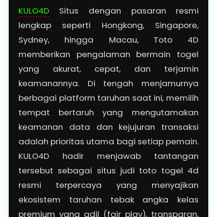
KULO4D
Situs dengan pasaran resmi
lengkap seperti Hongkong, Singapore,
Sydney, hingga Macau, Toto 4D
memberikan pengalaman bermain togel
yang akurat, cepat, dan terjamin
keamanannya. Di tengah menjamurnya
berbagai platform taruhan saat ini, memilih
tempat bertaruh yang mengutamakan
keamanan data dan kejujuran transaksi
adalah prioritas utama bagi setiap pemain.
KULO4D hadir menjawab tantangan
tersebut sebagai situs judi toto togel 4d
resmi terpercaya yang menyajikan
ekosistem taruhan tebak angka kelas
premium yang adil (fair play), transparan,