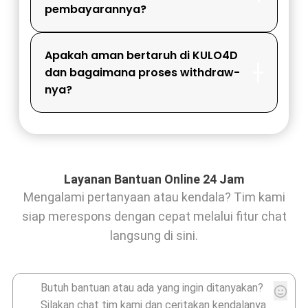
pembayarannya?
Apakah aman bertaruh di KULO4D
dan bagaimana proses withdraw-
nya?
Layanan Bantuan Online 24 Jam
Mengalami pertanyaan atau kendala? Tim kami
siap merespons dengan cepat melalui fitur chat
langsung di sini.