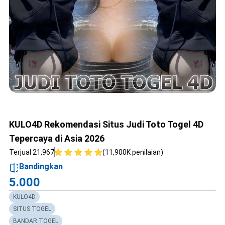
KULO4D Rekomendasi Situs Judi Toto Togel 4D
Tepercaya di Asia 2026
Terjual 21,967
(11,900K penilaian)
Bandingkan
5.000
KULO4D
SITUS TOGEL
BANDAR TOGEL