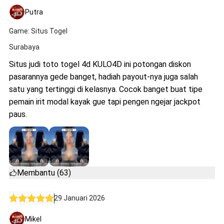
Putra
Game: Situs Togel
Surabaya
Situs judi toto togel 4d KULO4D ini potongan diskon
pasarannya gede banget, hadiah payout-nya juga salah
satu yang tertinggi di kelasnya. Cocok banget buat tipe
pemain irit modal kayak gue tapi pengen ngejar jackpot
paus.
Membantu (63)
29 Januari 2026
Mikel