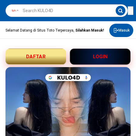
Selamat Datang di Situs Toto Terpercaya,
Silahkan Masuk!
Masuk
DAFTAR
LOGIN