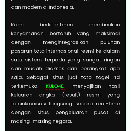
dan modern di Indonesia.
Kami berkomitmen memberikan
kenyamanan bertaruh yang maksimal
dengan mengintegrasikan puluhan
pasaran toto internasional resmi ke dalam
satu sistem terpadu yang sangat ringan
dan mudah diakses dari perangkat apa
saja. Sebagai situs judi toto togel 4d
terkemuka,
KULO4D
menyajikan hasil
keluaran angka (result) resmi yang
tersinkronisasi langsung secara real-time
dengan situs pengeluaran pusat di
masing-masing negara.