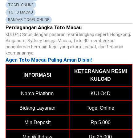
TOGEL ONLINE
TOTO MACAU
BANDAR TOGEL ONLINE
Perdagangan Angka Toto Macau
KULO4D Situs dengan pasaran resmi lengkap seperti Hongkong,
Singapore, Sydney, hingga Macau, Toto 4D memberikan
pengalaman bermain togel yang akurat, cepat, dan terjamin
keamanannya.
Agen Toto Macau Paling Aman Disini!
KETERANGAN RESMI
INFORMASI
KULO4D
Nama Platform
KULO4D
Bidang Layanan
Togel Online
Min.Deposit
Rp 5.000
Min.Withdraw
Rp 25.000