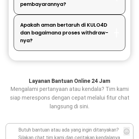
pembayarannya?
Apakah aman bertaruh di KULO4D
dan bagaimana proses withdraw-
nya?
Layanan Bantuan Online 24 Jam
Mengalami pertanyaan atau kendala? Tim kami
siap merespons dengan cepat melalui fitur chat
langsung di sini.