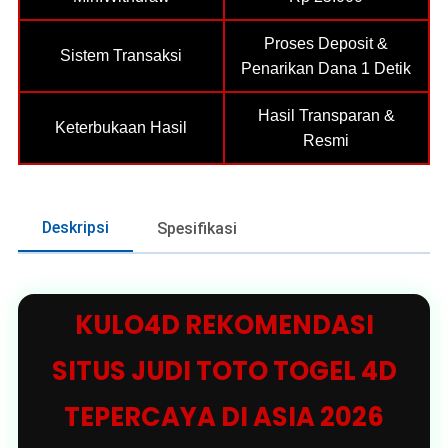
Proses Deposit &
Sistem Transaksi
Penarikan Dana 1 Detik
Hasil Transparan &
Keterbukaan Hasil
Resmi
Deskripsi
Spesifikasi
KULO4D REKOMENDASI
SITUS JUDI TOTO TOGEL 4D
TEPERCAYA DI ASIA 2026