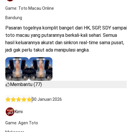
Game: Toto Macau Online
Bandung
Pasaran togelnya komplit banget dari HK, SGP, SDY sampai
toto macau yang putarannya berkali-kali sehari. Semua
hasil keluarannya akurat dan sinkron real-time sama pusat,
jadi gak perlu takut ada manipulasi angka.
Membantu (77)
30 Januari 2026
Kimi
Game: Agen Toto