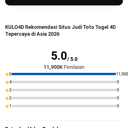
KULO4D Rekomendasi Situs Judi Toto Togel 4D
Tepercaya di Asia 2026
5.0
/ 5.0
11,900K
Penilaian
5
11,90
4
0
3
0
2
0
1
0