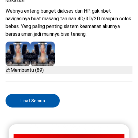
Makassar
Webnya enteng banget diakses dari HP, gak ribet
navigasinya buat masang taruhan 4D/3D/2D maupun colok
bebas. Yang paling penting sistem keamanan akunnya
berasa aman jadi mainnya bisa tenang.
Membantu (89)
Lihat Semua