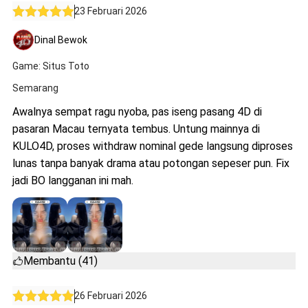
23 Februari 2026
Dinal Bewok
Game: Situs Toto
Semarang
Awalnya sempat ragu nyoba, pas iseng pasang 4D di
pasaran Macau ternyata tembus. Untung mainnya di
KULO4D, proses withdraw nominal gede langsung diproses
lunas tanpa banyak drama atau potongan sepeser pun. Fix
jadi BO langganan ini mah.
Membantu (41)
26 Februari 2026