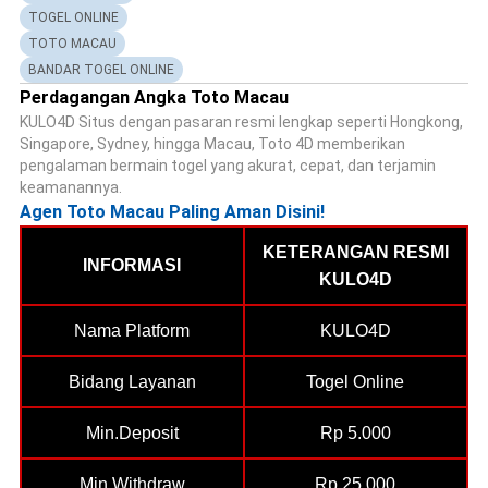
TOGEL ONLINE
TOTO MACAU
BANDAR TOGEL ONLINE
Perdagangan Angka Toto Macau
KULO4D Situs dengan pasaran resmi lengkap seperti Hongkong,
Singapore, Sydney, hingga Macau, Toto 4D memberikan
pengalaman bermain togel yang akurat, cepat, dan terjamin
keamanannya.
Agen Toto Macau Paling Aman Disini!
KETERANGAN RESMI
INFORMASI
KULO4D
Nama Platform
KULO4D
Bidang Layanan
Togel Online
Min.Deposit
Rp 5.000
Min.Withdraw
Rp 25.000