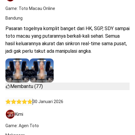
Game: Toto Macau Online
Bandung
Pasaran togelnya komplit banget dari HK, SGP, SDY sampai
toto macau yang putarannya berkali-kali sehari. Semua
hasil keluarannya akurat dan sinkron real-time sama pusat,
jadi gak perlu takut ada manipulasi angka.
Membantu (77)
30 Januari 2026
Kimi
Game: Agen Toto