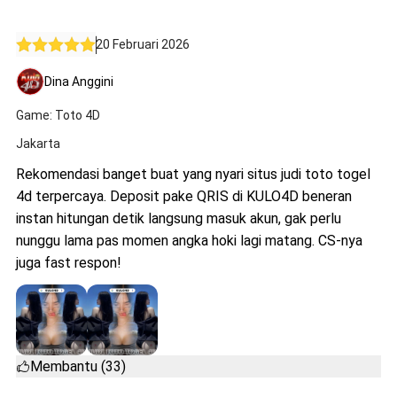
20 Februari 2026
Dina Anggini
Game: Toto 4D
Jakarta
Rekomendasi banget buat yang nyari situs judi toto togel
4d terpercaya. Deposit pake QRIS di KULO4D beneran
instan hitungan detik langsung masuk akun, gak perlu
nunggu lama pas momen angka hoki lagi matang. CS-nya
juga fast respon!
Membantu (33)