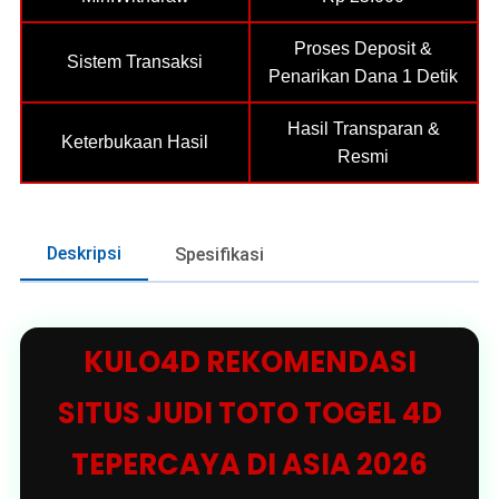
Proses Deposit &
Sistem Transaksi
Penarikan Dana 1 Detik
Hasil Transparan &
Keterbukaan Hasil
Resmi
Deskripsi
Spesifikasi
KULO4D REKOMENDASI
SITUS JUDI TOTO TOGEL 4D
TEPERCAYA DI ASIA 2026