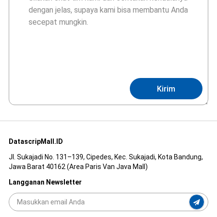
Kirim
DatascripMall.ID
Jl. Sukajadi No. 131–139, Cipedes, Kec. Sukajadi, Kota Bandung,
Jawa Barat 40162 (Area Paris Van Java Mall)
Langganan Newsletter