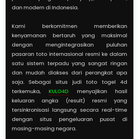
dan modern di Indonesia.
Kami berkomitmen memberikan
kenyamanan bertaruh yang maksimal
dengan mengintegrasikan puluhan
pasaran toto internasional resmi ke dalam
satu sistem terpadu yang sangat ringan
dan mudah diakses dari perangkat apa
saja. Sebagai situs judi toto togel 4d
terkemuka,
KULO4D
menyajikan hasil
keluaran angka (result) resmi yang
tersinkronisasi langsung secara real-time
dengan situs pengeluaran pusat di
masing-masing negara.