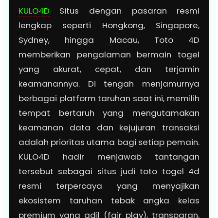
KULO4D
Situs dengan pasaran resmi
lengkap seperti Hongkong, Singapore,
Sydney, hingga Macau, Toto 4D
memberikan pengalaman bermain togel
yang akurat, cepat, dan terjamin
keamanannya. Di tengah menjamurnya
berbagai platform taruhan saat ini, memilih
tempat bertaruh yang mengutamakan
keamanan data dan kejujuran transaksi
adalah prioritas utama bagi setiap pemain.
KULO4D hadir menjawab tantangan
tersebut sebagai situs judi toto togel 4d
resmi terpercaya yang menyajikan
ekosistem taruhan tebak angka kelas
premium yang adil (fair play), transparan,