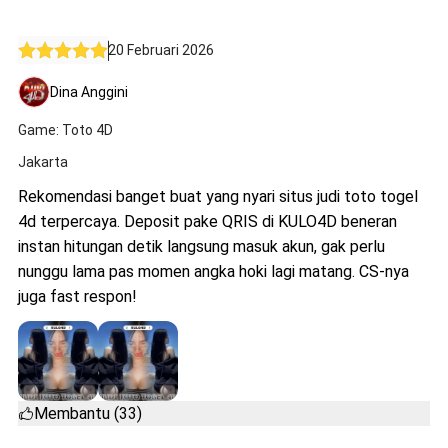
20 Februari 2026
Dina Anggini
Game: Toto 4D
Jakarta
Rekomendasi banget buat yang nyari situs judi toto togel
4d terpercaya. Deposit pake QRIS di KULO4D beneran
instan hitungan detik langsung masuk akun, gak perlu
nunggu lama pas momen angka hoki lagi matang. CS-nya
juga fast respon!
Membantu (33)