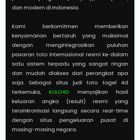
dan modern di Indonesia.
Kami berkomitmen memberikan
kenyamanan bertaruh yang maksimal
dengan mengintegrasikan puluhan
pasaran toto internasional resmi ke dalam
satu sistem terpadu yang sangat ringan
dan mudah diakses dari perangkat apa
saja. Sebagai situs judi toto togel 4d
terkemuka,
KULO4D
menyajikan hasil
keluaran angka (result) resmi yang
tersinkronisasi langsung secara real-time
dengan situs pengeluaran pusat di
masing-masing negara.