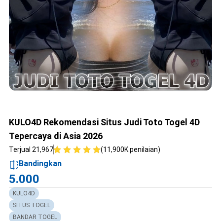
KULO4D Rekomendasi Situs Judi Toto Togel 4D
Tepercaya di Asia 2026
Terjual 21,967
(11,900K penilaian)
Bandingkan
5.000
KULO4D
SITUS TOGEL
BANDAR TOGEL