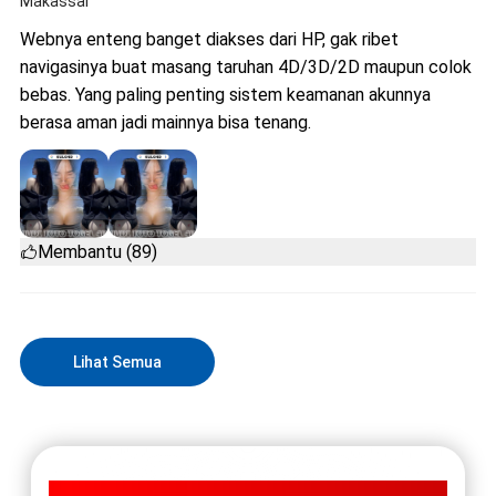
Makassar
Webnya enteng banget diakses dari HP, gak ribet
navigasinya buat masang taruhan 4D/3D/2D maupun colok
bebas. Yang paling penting sistem keamanan akunnya
berasa aman jadi mainnya bisa tenang.
Membantu (89)
Lihat Semua