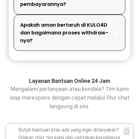
pembayarannya?
Apakah aman bertaruh di KULO4D
dan bagaimana proses withdraw-
nya?
Layanan Bantuan Online 24 Jam
Mengalami pertanyaan atau kendala? Tim kami
siap merespons dengan cepat melalui fitur chat
langsung di sini.