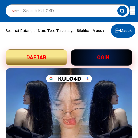
Selamat Datang di Situs Toto Terpercaya,
Silahkan Masuk!
Masuk
DAFTAR
LOGIN