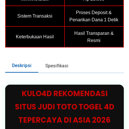
Proses Deposit &
Sistem Transaksi
Penarikan Dana 1 Detik
Hasil Transparan &
Keterbukaan Hasil
Resmi
Deskripsi
Spesifikasi
KULO4D REKOMENDASI
SITUS JUDI TOTO TOGEL 4D
TEPERCAYA DI ASIA 2026