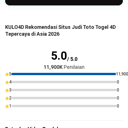
KULO4D Rekomendasi Situs Judi Toto Togel 4D
Tepercaya di Asia 2026
5.0
/ 5.0
11,900K
Penilaian
5
11,90
4
0
3
0
2
0
1
0