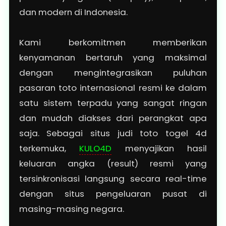
dan modern di Indonesia.
Kami berkomitmen memberikan
kenyamanan bertaruh yang maksimal
dengan mengintegrasikan puluhan
pasaran toto internasional resmi ke dalam
satu sistem terpadu yang sangat ringan
dan mudah diakses dari perangkat apa
saja. Sebagai situs judi toto togel 4d
terkemuka,
KULO4D
menyajikan hasil
keluaran angka (result) resmi yang
tersinkronisasi langsung secara real-time
dengan situs pengeluaran pusat di
masing-masing negara.