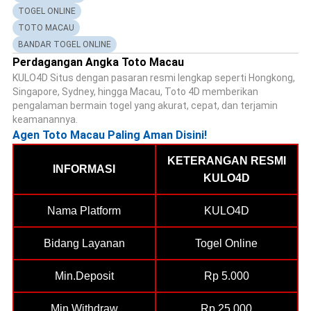
TOGEL ONLINE
TOTO MACAU
BANDAR TOGEL ONLINE
Perdagangan Angka Toto Macau
KULO4D Situs dengan pasaran resmi lengkap seperti Hongkong,
Singapore, Sydney, hingga Macau, Toto 4D memberikan
pengalaman bermain togel yang akurat, cepat, dan terjamin
keamanannya.
Agen Toto Macau Paling Aman Disini!
KETERANGAN RESMI
INFORMASI
KULO4D
Nama Platform
KULO4D
Bidang Layanan
Togel Online
Min.Deposit
Rp 5.000
Min.Withdraw
Rp 25.000