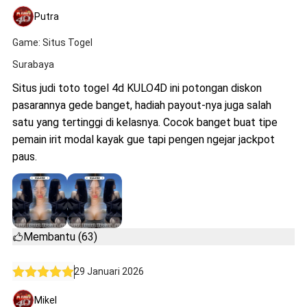
Putra
Game: Situs Togel
Surabaya
Situs judi toto togel 4d KULO4D ini potongan diskon
pasarannya gede banget, hadiah payout-nya juga salah
satu yang tertinggi di kelasnya. Cocok banget buat tipe
pemain irit modal kayak gue tapi pengen ngejar jackpot
paus.
Membantu (63)
29 Januari 2026
Mikel