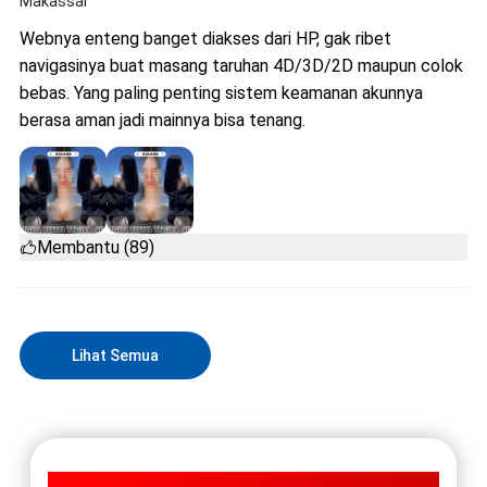
Makassar
Webnya enteng banget diakses dari HP, gak ribet
navigasinya buat masang taruhan 4D/3D/2D maupun colok
bebas. Yang paling penting sistem keamanan akunnya
berasa aman jadi mainnya bisa tenang.
Membantu (89)
Lihat Semua