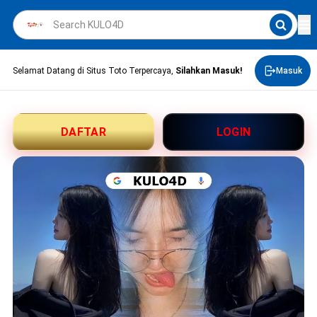
Selamat Datang di Situs Toto Terpercaya,
Silahkan Masuk!
Masuk
DAFTAR
LOGIN