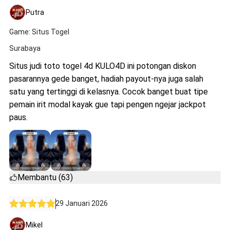
Putra
Game: Situs Togel
Surabaya
Situs judi toto togel 4d KULO4D ini potongan diskon
pasarannya gede banget, hadiah payout-nya juga salah
satu yang tertinggi di kelasnya. Cocok banget buat tipe
pemain irit modal kayak gue tapi pengen ngejar jackpot
paus.
Membantu (63)
29 Januari 2026
Mikel