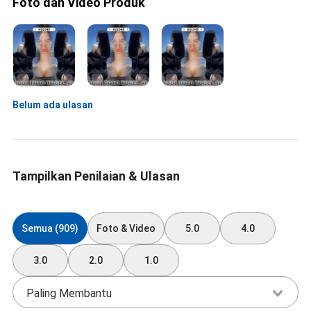
Foto dan Video Produk
Belum ada ulasan
Tampilkan Penilaian & Ulasan
Semua (909)
Foto & Video
5.0
4.0
3.0
2.0
1.0
Paling Membantu