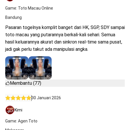
Game: Toto Macau Online
Bandung
Pasaran togelnya komplit banget dari HK, SGP, SDY sampai
toto macau yang putarannya berkali-kali sehari. Semua
hasil keluarannya akurat dan sinkron real-time sama pusat,
jadi gak perlu takut ada manipulasi angka.
Membantu (77)
30 Januari 2026
Kimi
Game: Agen Toto