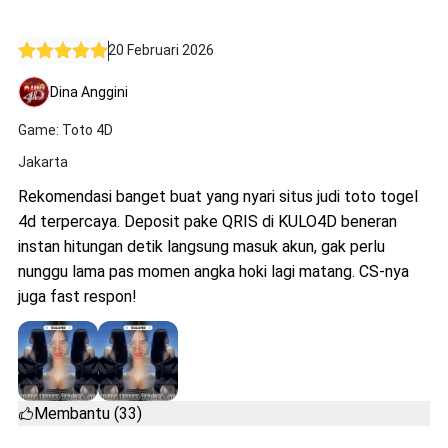
20 Februari 2026
Dina Anggini
Game: Toto 4D
Jakarta
Rekomendasi banget buat yang nyari situs judi toto togel
4d terpercaya. Deposit pake QRIS di KULO4D beneran
instan hitungan detik langsung masuk akun, gak perlu
nunggu lama pas momen angka hoki lagi matang. CS-nya
juga fast respon!
Membantu (33)