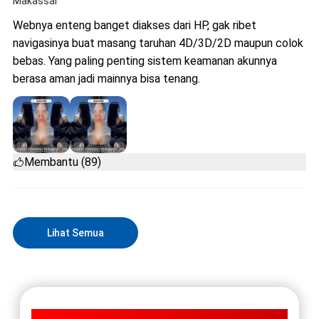
Makassar
Webnya enteng banget diakses dari HP, gak ribet
navigasinya buat masang taruhan 4D/3D/2D maupun colok
bebas. Yang paling penting sistem keamanan akunnya
berasa aman jadi mainnya bisa tenang.
Membantu (89)
Lihat Semua