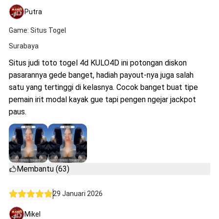
Putra
Game: Situs Togel
Surabaya
Situs judi toto togel 4d KULO4D ini potongan diskon
pasarannya gede banget, hadiah payout-nya juga salah
satu yang tertinggi di kelasnya. Cocok banget buat tipe
pemain irit modal kayak gue tapi pengen ngejar jackpot
paus.
Membantu (63)
29 Januari 2026
Mikel