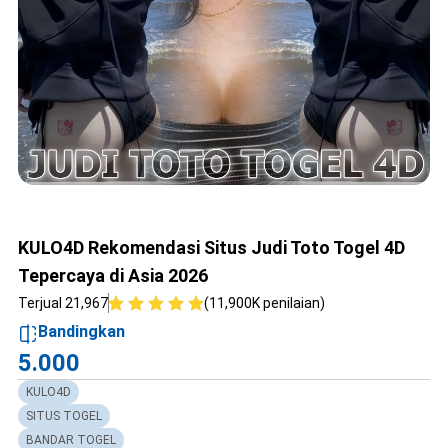
KULO4D Rekomendasi Situs Judi Toto Togel 4D
Tepercaya di Asia 2026
Terjual 21,967
(11,900K penilaian)
Bandingkan
5.000
KULO4D
SITUS TOGEL
BANDAR TOGEL