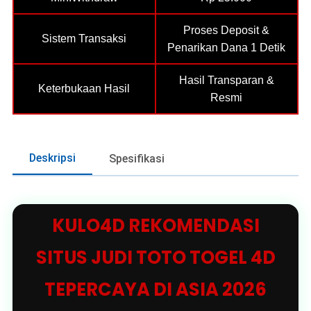
Proses Deposit &
Sistem Transaksi
Penarikan Dana 1 Detik
Hasil Transparan &
Keterbukaan Hasil
Resmi
Deskripsi
Spesifikasi
KULO4D REKOMENDASI
SITUS JUDI TOTO TOGEL 4D
TEPERCAYA DI ASIA 2026