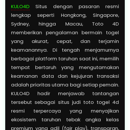
KULO4D
Situs dengan pasaran resmi
lengkap seperti Hongkong, Singapore,
Sydney, hingga Macau, Toto 4D
memberikan pengalaman bermain togel
yang akurat, cepat, dan terjamin
keamanannya. Di tengah menjamurnya
berbagai platform taruhan saat ini, memilih
tempat bertaruh yang mengutamakan
keamanan data dan kejujuran transaksi
adalah prioritas utama bagi setiap pemain.
KULO4D hadir menjawab tantangan
tersebut sebagai situs judi toto togel 4d
resmi terpercaya yang menyajikan
ekosistem taruhan tebak angka kelas
premium yang adil (fair play), transparan,