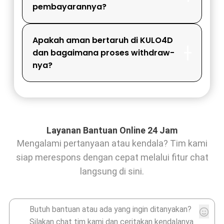
pembayarannya?
Apakah aman bertaruh di KULO4D
dan bagaimana proses withdraw-
nya?
Layanan Bantuan Online 24 Jam
Mengalami pertanyaan atau kendala? Tim kami
siap merespons dengan cepat melalui fitur chat
langsung di sini.