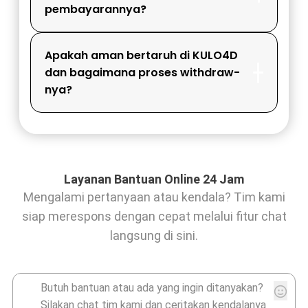
pembayarannya?
Apakah aman bertaruh di KULO4D
dan bagaimana proses withdraw-
nya?
Layanan Bantuan Online 24 Jam
Mengalami pertanyaan atau kendala? Tim kami
siap merespons dengan cepat melalui fitur chat
langsung di sini.