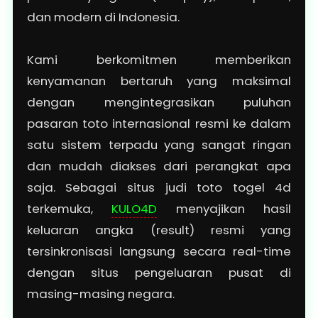
dan modern di Indonesia.
Kami berkomitmen memberikan
kenyamanan bertaruh yang maksimal
dengan mengintegrasikan puluhan
pasaran toto internasional resmi ke dalam
satu sistem terpadu yang sangat ringan
dan mudah diakses dari perangkat apa
saja. Sebagai situs judi toto togel 4d
terkemuka,
KULO4D
menyajikan hasil
keluaran angka (result) resmi yang
tersinkronisasi langsung secara real-time
dengan situs pengeluaran pusat di
masing-masing negara.