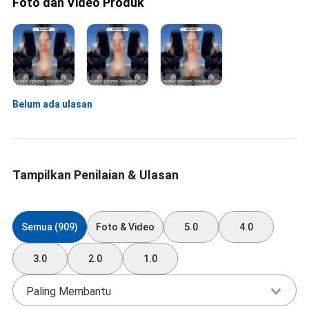
Foto dan Video Produk
Belum ada ulasan
Tampilkan Penilaian & Ulasan
Semua (909)
Foto & Video
5.0
4.0
3.0
2.0
1.0
Paling Membantu