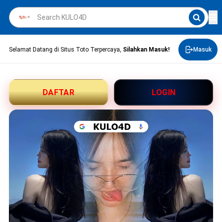
Selamat Datang di Situs Toto Terpercaya,
Silahkan Masuk!
Masuk
DAFTAR
LOGIN