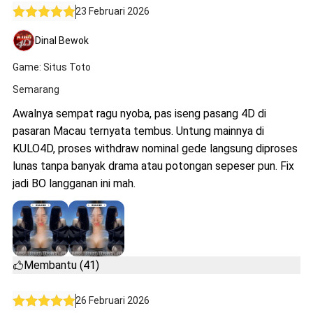
23 Februari 2026
Dinal Bewok
Game: Situs Toto
Semarang
Awalnya sempat ragu nyoba, pas iseng pasang 4D di
pasaran Macau ternyata tembus. Untung mainnya di
KULO4D, proses withdraw nominal gede langsung diproses
lunas tanpa banyak drama atau potongan sepeser pun. Fix
jadi BO langganan ini mah.
Membantu (41)
26 Februari 2026