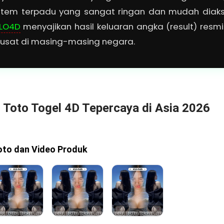
sistem terpadu yang sangat ringan dan mudah diaks
LO4D
menyajikan hasil keluaran angka (result) resmi
pusat di masing-masing negara.
Toto Togel 4D Tepercaya di Asia 2026
oto dan Video Produk