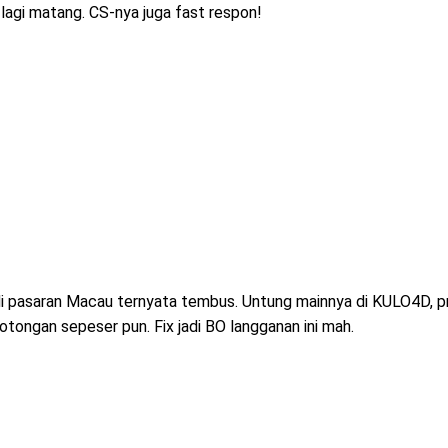
lagi matang. CS-nya juga fast respon!
i pasaran Macau ternyata tembus. Untung mainnya di KULO4D, 
tongan sepeser pun. Fix jadi BO langganan ini mah.