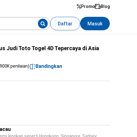
Promo
Blog
Daftar
Masuk
 Judi Toto Togel 4D Tepercaya di Asia
Bandingkan
900K penilaian)
acau
mi lengkap seperti Hongkong, Singapore, Sydney,