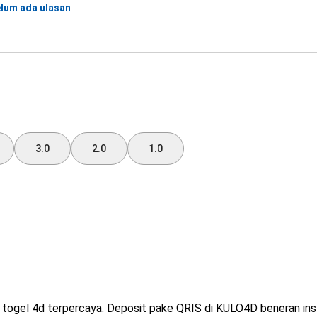
lum ada ulasan
3.0
2.0
1.0
o togel 4d terpercaya. Deposit pake QRIS di KULO4D beneran in