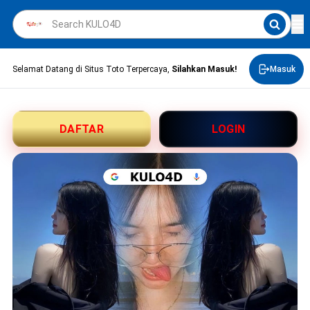
Selamat Datang di Situs Toto Terpercaya,
Silahkan Masuk!
Masuk
DAFTAR
LOGIN