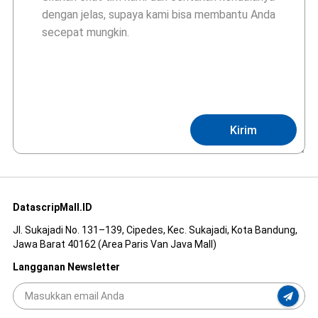
Kirim
DatascripMall.ID
Jl. Sukajadi No. 131–139, Cipedes, Kec. Sukajadi, Kota Bandung,
Jawa Barat 40162 (Area Paris Van Java Mall)
Langganan Newsletter