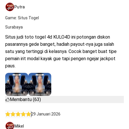
Putra
Game: Situs Togel
Surabaya
Situs judi toto togel 4d KULO4D ini potongan diskon
pasarannya gede banget, hadiah payout-nya juga salah
satu yang tertinggi di kelasnya. Cocok banget buat tipe
pemain irit modal kayak gue tapi pengen ngejar jackpot
paus.
Membantu (63)
29 Januari 2026
Mikel