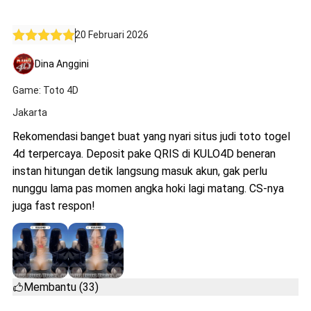
20 Februari 2026
Dina Anggini
Game: Toto 4D
Jakarta
Rekomendasi banget buat yang nyari situs judi toto togel
4d terpercaya. Deposit pake QRIS di KULO4D beneran
instan hitungan detik langsung masuk akun, gak perlu
nunggu lama pas momen angka hoki lagi matang. CS-nya
juga fast respon!
Membantu (33)