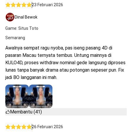
23 Februari 2026
Dinal Bewok
Game: Situs Toto
Semarang
Awalnya sempat ragu nyoba, pas iseng pasang 4D di
pasaran Macau ternyata tembus. Untung mainnya di
KULO4D, proses withdraw nominal gede langsung diproses
lunas tanpa banyak drama atau potongan sepeser pun. Fix
jadi BO langganan ini mah.
Membantu (41)
26 Februari 2026