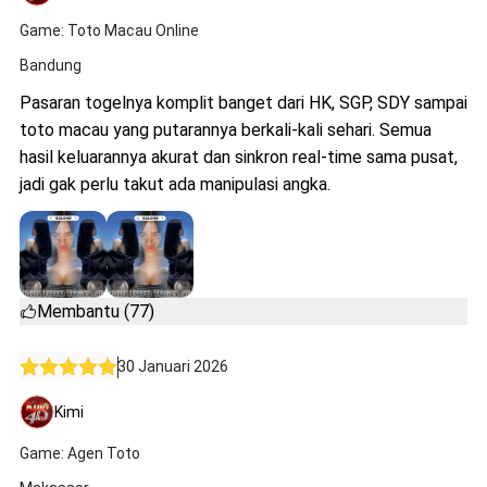
Game: Toto Macau Online
Bandung
Pasaran togelnya komplit banget dari HK, SGP, SDY sampai
toto macau yang putarannya berkali-kali sehari. Semua
hasil keluarannya akurat dan sinkron real-time sama pusat,
jadi gak perlu takut ada manipulasi angka.
Membantu (77)
30 Januari 2026
Kimi
Game: Agen Toto