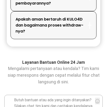
pembayarannya?
Apakah aman bertaruh di KULO4D
dan bagaimana proses withdraw-
nya?
Layanan Bantuan Online 24 Jam
Mengalami pertanyaan atau kendala? Tim kami
siap merespons dengan cepat melalui fitur chat
langsung di sini.