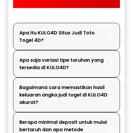
FAQ KULO4D
Apa itu KULO4D Situs Judi Toto
Togel 4D?
Apa saja variasi tipe taruhan yang
tersedia di KULO4D?
Bagaimana cara memastikan hasil
keluaran angka judi togel di KULO4D
akurat?
Berapa minimal deposit untuk mulai
bertaruh dan apa metode