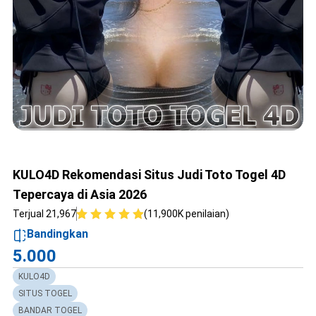
KULO4D Rekomendasi Situs Judi Toto Togel 4D
Tepercaya di Asia 2026
Terjual 21,967
(11,900K penilaian)
Bandingkan
5.000
KULO4D
SITUS TOGEL
BANDAR TOGEL