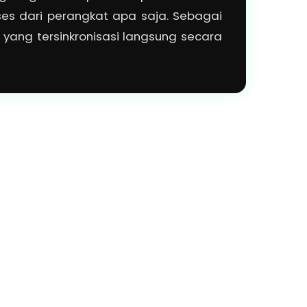
es dari perangkat apa saja. Sebagai
 yang tersinkronisasi langsung secara