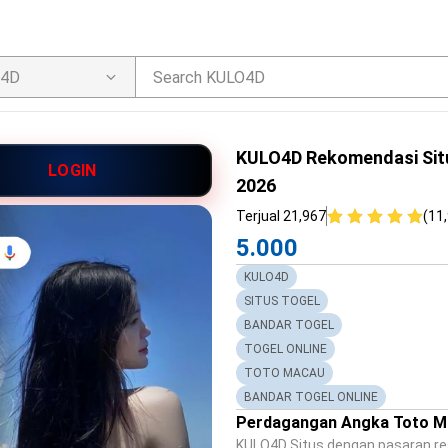
O4D
KULO4D Rekomendasi Situs
LOGIN
2026
Terjual 21,967
(11,
5.000
KULO4D
SITUS TOGEL
BANDAR TOGEL
TOGEL ONLINE
TOTO MACAU
BANDAR TOGEL ONLINE
Perdagangan Angka Toto M
KULO4D Situs dengan pasaran res