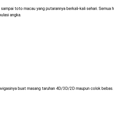
sampai toto macau yang putarannya berkali-kali sehari. Semua ha
pulasi angka.
navigasinya buat masang taruhan 4D/3D/2D maupun colok bebas.