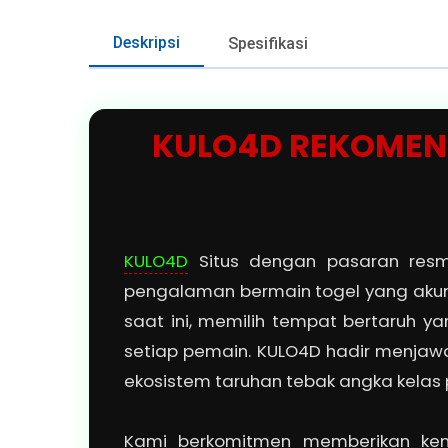
Deskripsi
Spesifikasi
KULO4D REKOMEND
KULO4D
Situs dengan pasaran resmi
pengalaman bermain togel yang akur
saat ini, memilih tempat bertaruh 
setiap pemain. KULO4D hadir menjawa
ekosistem taruhan tebak angka kelas p
Kami berkomitmen memberikan ken