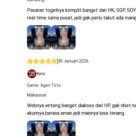
Pasaran togelnya komplit banget dari HK, SGP, SDY 
real-time sama pusat, jadi gak perlu takut ada mani
30 Januari 2026
Kimi
Game: Agen Toto
Makassar
Webnya enteng banget diakses dari HP, gak ribet 
akunnya berasa aman jadi mainnya bisa tenang.