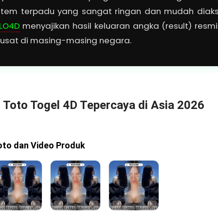
sistem terpadu yang sangat ringan dan mudah diaks
LO4D
menyajikan hasil keluaran angka (result) resmi
pusat di masing-masing negara.
Toto Togel 4D Tepercaya di Asia 2026
oto dan Video Produk