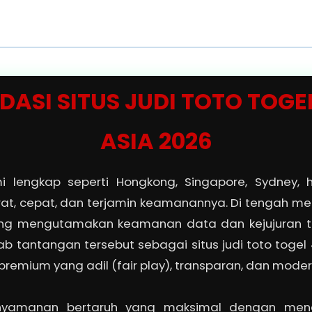
ASI SITUS JUDI TOTO TOGEL
ASIA 2026
 lengkap seperti Hongkong, Singapore, Sydney,
at, cepat, dan terjamin keamanannya. Di tengah me
yang mengutamakan keamanan data dan kejujuran tr
b tantangan tersebut sebagai situs judi toto togel
remium yang adil (fair play), transparan, dan modern
yamanan bertaruh yang maksimal dengan mengi