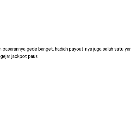
n pasarannya gede banget, hadiah payout-nya juga salah satu yan
gejar jackpot paus.