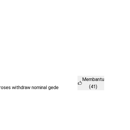
Membantu
(41)
proses withdraw nominal gede