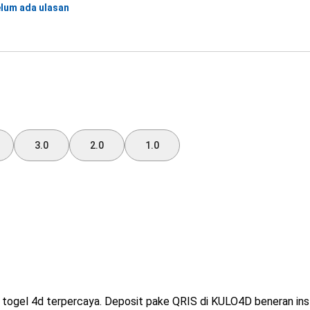
lum ada ulasan
3.0
2.0
1.0
o togel 4d terpercaya. Deposit pake QRIS di KULO4D beneran in