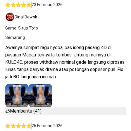
23 Februari 2026
Dinal Bewok
Game: Situs Toto
Semarang
Awalnya sempat ragu nyoba, pas iseng pasang 4D di
pasaran Macau ternyata tembus. Untung mainnya di
KULO4D, proses withdraw nominal gede langsung diproses
lunas tanpa banyak drama atau potongan sepeser pun. Fix
jadi BO langganan ini mah.
Membantu (41)
26 Februari 2026