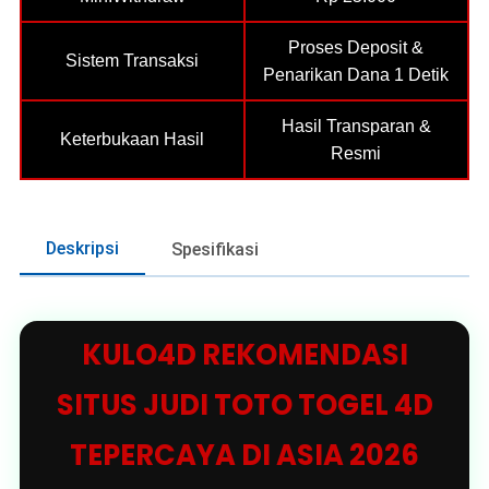
Proses Deposit &
Sistem Transaksi
Penarikan Dana 1 Detik
Hasil Transparan &
Keterbukaan Hasil
Resmi
Deskripsi
Spesifikasi
KULO4D REKOMENDASI
SITUS JUDI TOTO TOGEL 4D
TEPERCAYA DI ASIA 2026