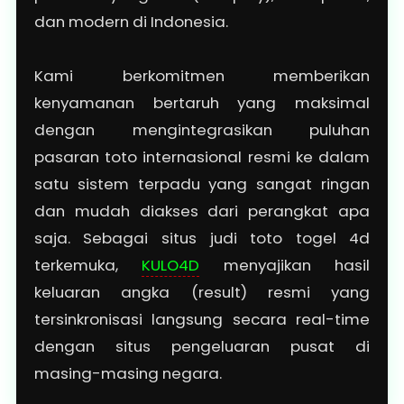
dan modern di Indonesia.
Kami berkomitmen memberikan
kenyamanan bertaruh yang maksimal
dengan mengintegrasikan puluhan
pasaran toto internasional resmi ke dalam
satu sistem terpadu yang sangat ringan
dan mudah diakses dari perangkat apa
saja. Sebagai situs judi toto togel 4d
terkemuka,
KULO4D
menyajikan hasil
keluaran angka (result) resmi yang
tersinkronisasi langsung secara real-time
dengan situs pengeluaran pusat di
masing-masing negara.