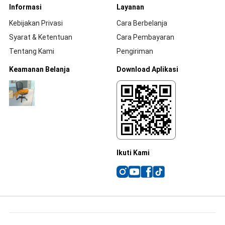
Informasi
Layanan
Kebijakan Privasi
Cara Berbelanja
Syarat & Ketentuan
Cara Pembayaran
Tentang Kami
Pengiriman
Keamanan Belanja
Download Aplikasi
Ikuti Kami