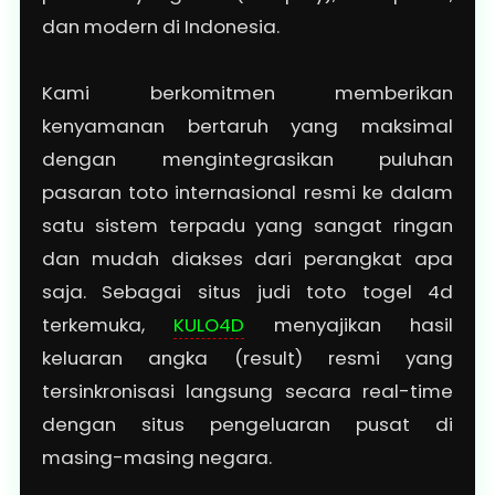
dan modern di Indonesia.
Kami berkomitmen memberikan
kenyamanan bertaruh yang maksimal
dengan mengintegrasikan puluhan
pasaran toto internasional resmi ke dalam
satu sistem terpadu yang sangat ringan
dan mudah diakses dari perangkat apa
saja. Sebagai situs judi toto togel 4d
terkemuka,
KULO4D
menyajikan hasil
keluaran angka (result) resmi yang
tersinkronisasi langsung secara real-time
dengan situs pengeluaran pusat di
masing-masing negara.