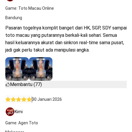
Game: Toto Macau Online
Bandung
Pasaran togelnya komplit banget dari HK, SGP, SDY sampai
toto macau yang putarannya berkali-kali sehari. Semua
hasil keluarannya akurat dan sinkron real-time sama pusat,
jadi gak perlu takut ada manipulasi angka.
Membantu (77)
30 Januari 2026
Kimi
Game: Agen Toto