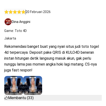
20 Februari 2026
Dina Anggini
Game: Toto 4D
Jakarta
Rekomendasi banget buat yang nyari situs judi toto togel
4d terpercaya. Deposit pake QRIS di KULO4D beneran
instan hitungan detik langsung masuk akun, gak perlu
nunggu lama pas momen angka hoki lagi matang. CS-nya
juga fast respon!
Membantu (33)