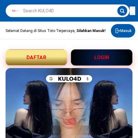
Selamat Datang di Situs Toto Terpercaya,
Silahkan Masuk!
Masuk
DAFTAR
LOGIN