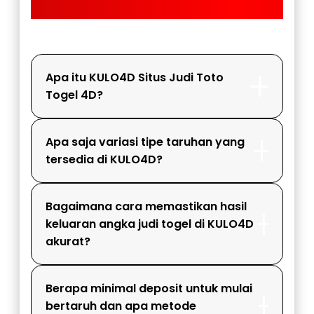
FAQ KULO4D
Apa itu KULO4D Situs Judi Toto
Togel 4D?
Apa saja variasi tipe taruhan yang
tersedia di KULO4D?
Bagaimana cara memastikan hasil
keluaran angka judi togel di KULO4D
akurat?
Berapa minimal deposit untuk mulai
bertaruh dan apa metode