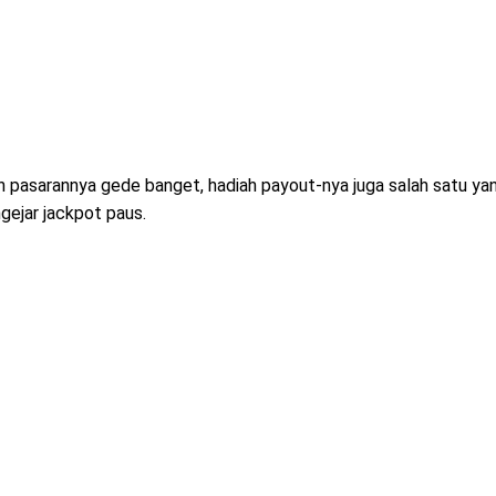
n pasarannya gede banget, hadiah payout-nya juga salah satu yan
gejar jackpot paus.