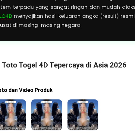
sistem terpadu yang sangat ringan dan mudah diaks
LO4D
menyajikan hasil keluaran angka (result) resmi
pusat di masing-masing negara.
Toto Togel 4D Tepercaya di Asia 2026
oto dan Video Produk