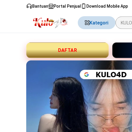
Bantuan
Portal Penjual
Download Mobile App
Kategori
KUL
DAFTAR