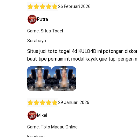
26 Februari 2026
Putra
Game: Situs Togel
Surabaya
Situs judi toto togel 4d KULO4D ini potongan disko
buat tipe pemain irit modal kayak gue tapi pengen n
29 Januari 2026
Mikel
Game: Toto Macau Online
Bandung