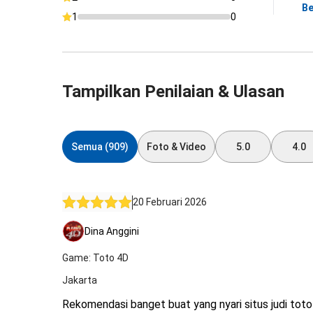
Be
1
0
Tampilkan Penilaian & Ulasan
Semua (909)
Foto & Video
5.0
4.0
20 Februari 2026
Dina Anggini
Game: Toto 4D
Jakarta
Rekomendasi banget buat yang nyari situs judi tot