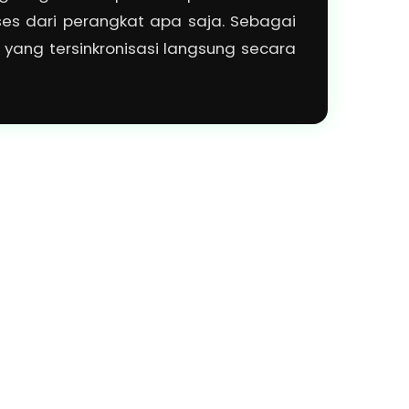
es dari perangkat apa saja. Sebagai
 yang tersinkronisasi langsung secara