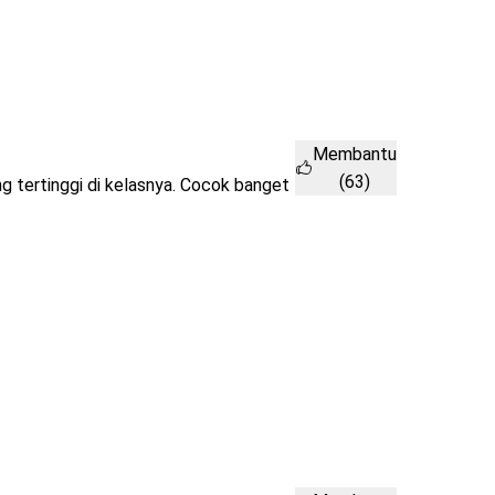
Membantu
(63)
g tertinggi di kelasnya. Cocok banget