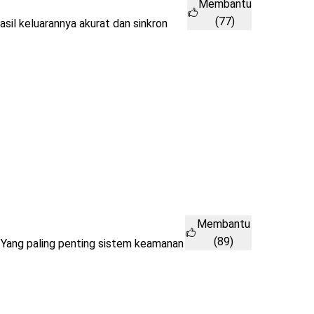
Membantu
(77)
sil keluarannya akurat dan sinkron
Membantu
(89)
 Yang paling penting sistem keamanan