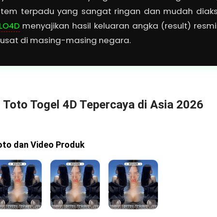
sistem terpadu yang sangat ringan dan mudah diaks
LO4D
menyajikan hasil keluaran angka (result) resmi
pusat di masing-masing negara.
Toto Togel 4D Tepercaya di Asia 2026
oto dan Video Produk