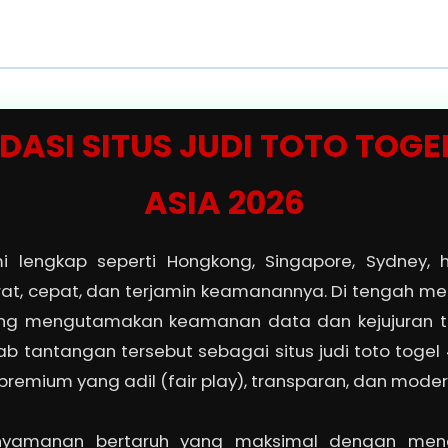
ASI SITUS JUDI TOTO TOGEL
ASIA 2026
 lengkap seperti Hongkong, Singapore, Sydney,
at, cepat, dan terjamin keamanannya. Di tengah me
yang mengutamakan keamanan data dan kejujuran tr
b tantangan tersebut sebagai situs judi toto togel
remium yang adil (fair play), transparan, dan modern
yamanan bertaruh yang maksimal dengan mengi