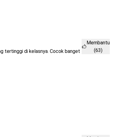
Membantu
(63)
g tertinggi di kelasnya. Cocok banget