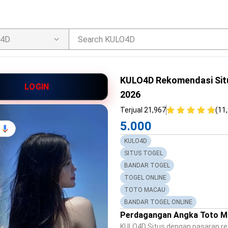
O4D
KULO4D Rekomendasi Situs
LOGIN
2026
Terjual 21,967
(11,
5.000
KULO4D
SITUS TOGEL
BANDAR TOGEL
TOGEL ONLINE
TOTO MACAU
BANDAR TOGEL ONLINE
Perdagangan Angka Toto M
KULO4D Situs dengan pasaran res