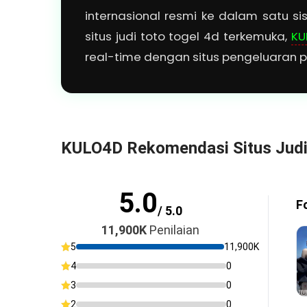
internasional resmi ke dalam satu 
situs judi toto togel 4d terkemuka,
KU
real-time dengan situs pengeluaran 
KULO4D Rekomendasi Situs Judi 
5.0
F
/ 5.0
11,900K
Penilaian
5
11,900K
4
0
3
0
2
0