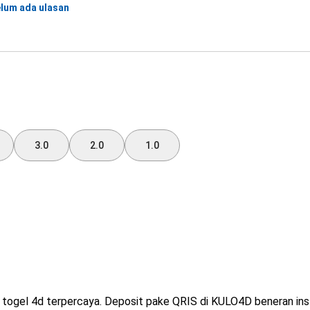
lum ada ulasan
3.0
2.0
1.0
o togel 4d terpercaya. Deposit pake QRIS di KULO4D beneran in