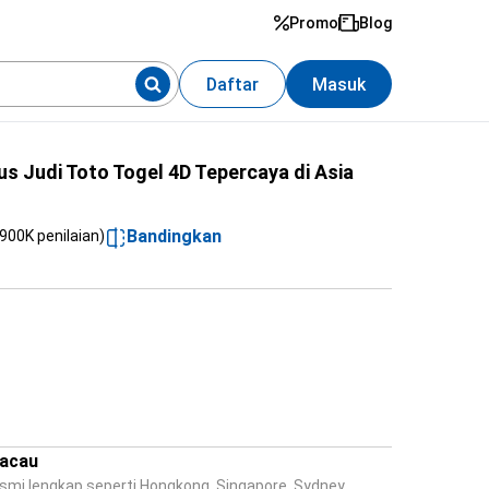
Promo
Blog
Daftar
Masuk
 Judi Toto Togel 4D Tepercaya di Asia
Bandingkan
900K penilaian)
acau
mi lengkap seperti Hongkong, Singapore, Sydney,