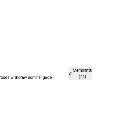
Membantu
(41)
proses withdraw nominal gede