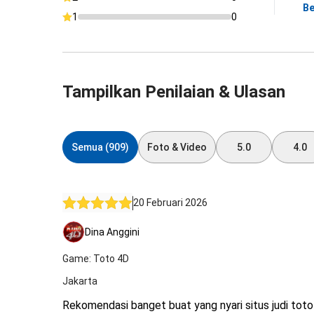
Be
1
0
Tampilkan Penilaian & Ulasan
Semua (909)
Foto & Video
5.0
4.0
20 Februari 2026
Dina Anggini
Game: Toto 4D
Jakarta
Rekomendasi banget buat yang nyari situs judi tot