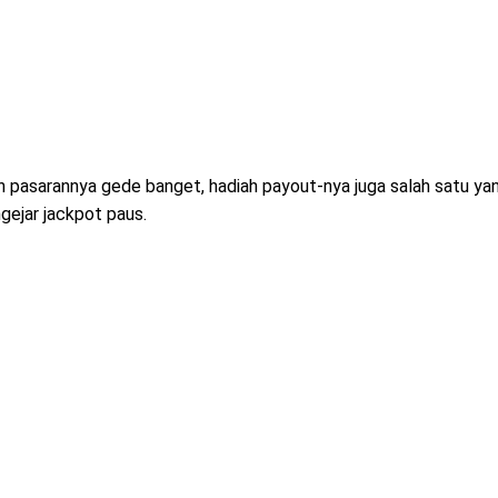
n pasarannya gede banget, hadiah payout-nya juga salah satu yan
gejar jackpot paus.