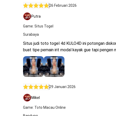
26 Februari 2026
Putra
Game: Situs Togel
Surabaya
Situs judi toto togel 4d KULO4D ini potongan disko
buat tipe pemain irit modal kayak gue tapi pengen n
29 Januari 2026
Mikel
Game: Toto Macau Online
Bandung