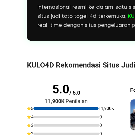
internasional resmi ke dalam satu 
situs judi toto togel 4d terkemuka,
KU
real-time dengan situs pengeluaran 
KULO4D Rekomendasi Situs Judi 
5.0
F
/ 5.0
11,900K
Penilaian
5
11,900K
4
0
3
0
2
0