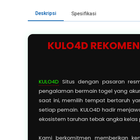
Deskripsi
Spesifikasi
KULO4D REKOMEND
KULO4D
Situs dengan pasaran resmi
pengalaman bermain togel yang akur
saat ini, memilih tempat bertaruh 
setiap pemain. KULO4D hadir menjawa
ekosistem taruhan tebak angka kelas p
Kami berkomitmen memberikan ken