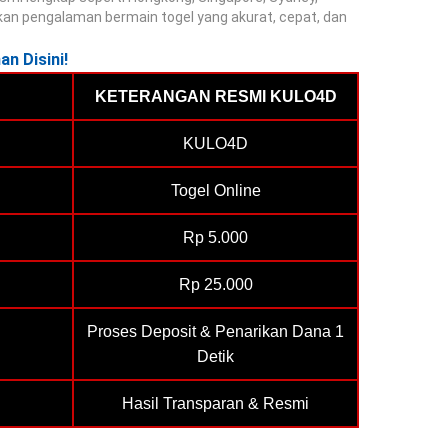
an pengalaman bermain togel yang akurat, cepat, dan
n Disini!
KETERANGAN RESMI KULO4D
KULO4D
Togel Online
Rp 5.000
Rp 25.000
Proses Deposit & Penarikan Dana 1
Detik
Hasil Transparan & Resmi