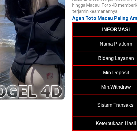
hingga Macau, Toto 4D memberik
terjamin keamanannya.
Agen Toto Macau Paling Ama
INFORMASI
Nama Platform
Bidang Layanan
Min.Deposit
Min.Withdraw
Sistem Transaksi
Keterbukaan Hasil