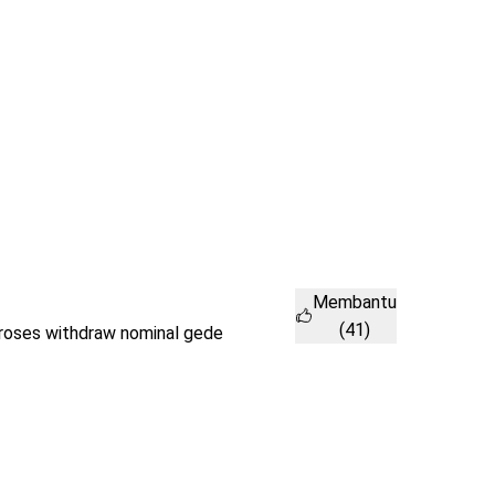
Membantu
(41)
proses withdraw nominal gede