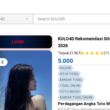
O4D
KULO4D Rekomendasi Situs
LOGIN
2026
Terjual 21,967
(11,
5.000
KULO4D
SITUS TOGEL
BANDAR TOGEL
TOGEL ONLINE
TOTO MACAU
BANDAR TOGEL ONLINE
Perdagangan Angka Toto M
KULO4D Situs dengan pasaran res