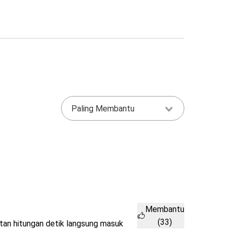
Paling Membantu
Membantu
(33)
stan hitungan detik langsung masuk