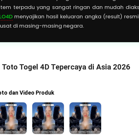
sistem terpadu yang sangat ringan dan mudah diaks
LO4D
menyajikan hasil keluaran angka (result) resmi
pusat di masing-masing negara.
Toto Togel 4D Tepercaya di Asia 2026
oto dan Video Produk