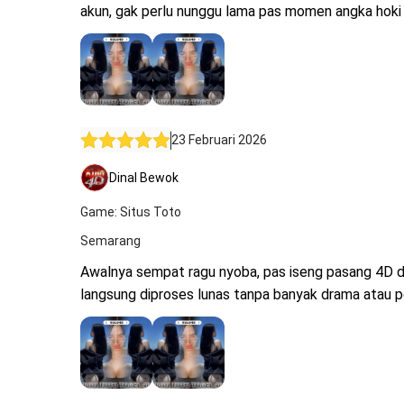
akun, gak perlu nunggu lama pas momen angka hoki 
23 Februari 2026
Dinal Bewok
Game: Situs Toto
Semarang
Awalnya sempat ragu nyoba, pas iseng pasang 4D d
langsung diproses lunas tanpa banyak drama atau po