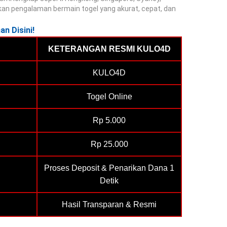
an pengalaman bermain togel yang akurat, cepat, dan
n Disini!
KETERANGAN RESMI KULO4D
KULO4D
Togel Online
Rp 5.000
Rp 25.000
Proses Deposit & Penarikan Dana 1
Detik
Hasil Transparan & Resmi