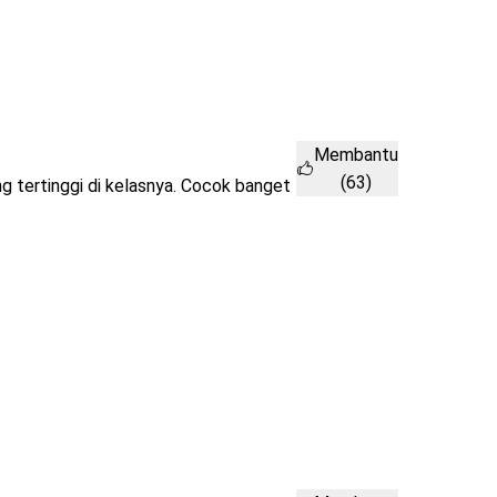
Membantu
(63)
g tertinggi di kelasnya. Cocok banget