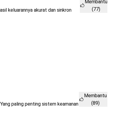
Membantu
(77)
sil keluarannya akurat dan sinkron
Membantu
(89)
 Yang paling penting sistem keamanan