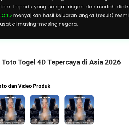
sistem terpadu yang sangat ringan dan mudah diaks
LO4D
menyajikan hasil keluaran angka (result) resmi
pusat di masing-masing negara.
Toto Togel 4D Tepercaya di Asia 2026
oto dan Video Produk