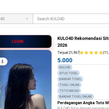
O4D
KULO4D Rekomendasi Situs
LOGIN
2026
Terjual 21,967
(11,
5.000
KULO4D
SITUS TOGEL
BANDAR TOGEL
TOGEL ONLINE
TOTO MACAU
BANDAR TOGEL ONLINE
Perdagangan Angka Toto M
KULO4D Situs dengan pasaran res