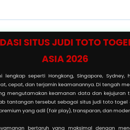
ASI SITUS JUDI TOTO TOGEL
ASIA 2026
 lengkap seperti Hongkong, Singapore, Sydney,
at, cepat, dan terjamin keamanannya. Di tengah me
yang mengutamakan keamanan data dan kejujuran tr
b tantangan tersebut sebagai situs judi toto togel
remium yang adil (fair play), transparan, dan modern
yamanan bertaruh yang maksimal dengan mengi