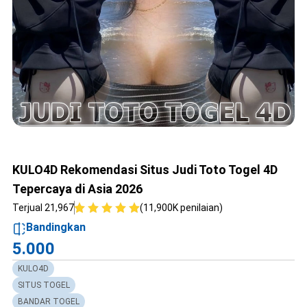
KULO4D Rekomendasi Situs Judi Toto Togel 4D
Tepercaya di Asia 2026
Terjual 21,967
(11,900K penilaian)
Bandingkan
5.000
KULO4D
SITUS TOGEL
BANDAR TOGEL