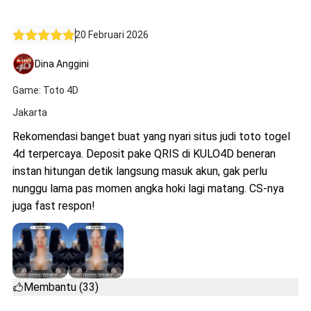
20 Februari 2026
Dina Anggini
Game: Toto 4D
Jakarta
Rekomendasi banget buat yang nyari situs judi toto togel
4d terpercaya. Deposit pake QRIS di KULO4D beneran
instan hitungan detik langsung masuk akun, gak perlu
nunggu lama pas momen angka hoki lagi matang. CS-nya
juga fast respon!
Membantu (33)