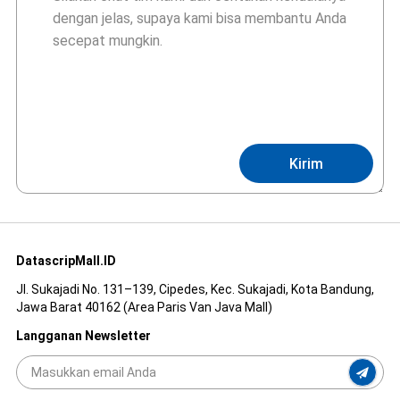
Kirim
DatascripMall.ID
Jl. Sukajadi No. 131–139, Cipedes, Kec. Sukajadi, Kota Bandung,
Jawa Barat 40162 (Area Paris Van Java Mall)
Langganan Newsletter