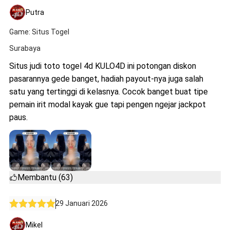
Putra
Game: Situs Togel
Surabaya
Situs judi toto togel 4d KULO4D ini potongan diskon
pasarannya gede banget, hadiah payout-nya juga salah
satu yang tertinggi di kelasnya. Cocok banget buat tipe
pemain irit modal kayak gue tapi pengen ngejar jackpot
paus.
Membantu (63)
29 Januari 2026
Mikel