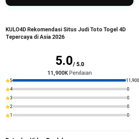
KULO4D Rekomendasi Situs Judi Toto Togel 4D
Tepercaya di Asia 2026
5.0
/ 5.0
11,900K
Penilaian
5
11,90
4
0
3
0
2
0
1
0