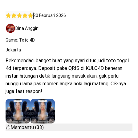
20 Februari 2026
Dina Anggini
Game: Toto 4D
Jakarta
Rekomendasi banget buat yang nyari situs judi toto togel
4d terpercaya. Deposit pake QRIS di KULO4D beneran
instan hitungan detik langsung masuk akun, gak perlu
nunggu lama pas momen angka hoki lagi matang. CS-nya
juga fast respon!
Membantu (33)