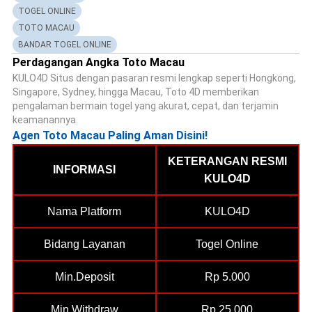
TOGEL ONLINE
TOTO MACAU
BANDAR TOGEL ONLINE
Perdagangan Angka Toto Macau
KULO4D Situs dengan pasaran resmi lengkap seperti Hongkong,
Singapore, Sydney, hingga Macau, Toto 4D memberikan
pengalaman bermain togel yang akurat, cepat, dan terjamin
keamanannya.
Agen Toto Macau Paling Aman Disini!
KETERANGAN RESMI
INFORMASI
KULO4D
Nama Platform
KULO4D
Bidang Layanan
Togel Online
Min.Deposit
Rp 5.000
Min.Withdraw
Rp 25.000