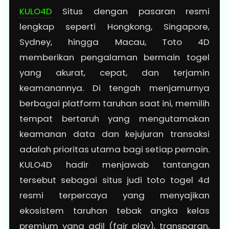
KULO4D
Situs dengan pasaran resmi
lengkap seperti Hongkong, Singapore,
Sydney, hingga Macau, Toto 4D
memberikan pengalaman bermain togel
yang akurat, cepat, dan terjamin
keamanannya. Di tengah menjamurnya
berbagai platform taruhan saat ini, memilih
tempat bertaruh yang mengutamakan
keamanan data dan kejujuran transaksi
adalah prioritas utama bagi setiap pemain.
KULO4D hadir menjawab tantangan
tersebut sebagai situs judi toto togel 4d
resmi terpercaya yang menyajikan
ekosistem taruhan tebak angka kelas
premium yang adil (fair play), transparan,