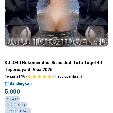
KULO4D Rekomendasi Situs Judi Toto Togel 4D
Tepercaya di Asia 2026
Terjual 21,967
(11,900K penilaian)
Bandingkan
5.000
KULO4D
SITUS TOGEL
BANDAR TOGEL