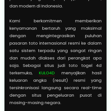
dan modern di Indonesia.
Kami berkomitmen memberikan
kenyamanan bertaruh yang maksimal
dengan mengintegrasikan puluhan
pasaran toto internasional resmi ke dalam
satu sistem terpadu yang sangat ringan
dan mudah diakses dari perangkat apa
saja. Sebagai situs judi toto togel 4d
terkemuka,
KULO4D
menyajikan hasil
keluaran angka (result) resmi yang
tersinkronisasi langsung secara real-time
dengan situs pengeluaran pusat di
masing-masing negara.