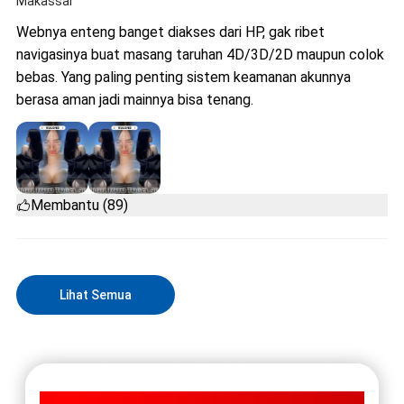
Makassar
Webnya enteng banget diakses dari HP, gak ribet
navigasinya buat masang taruhan 4D/3D/2D maupun colok
bebas. Yang paling penting sistem keamanan akunnya
berasa aman jadi mainnya bisa tenang.
Membantu (89)
Lihat Semua