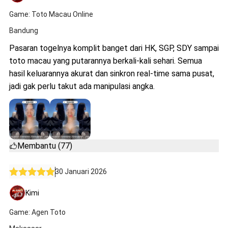
Game: Toto Macau Online
Bandung
Pasaran togelnya komplit banget dari HK, SGP, SDY sampai
toto macau yang putarannya berkali-kali sehari. Semua
hasil keluarannya akurat dan sinkron real-time sama pusat,
jadi gak perlu takut ada manipulasi angka.
Membantu (77)
30 Januari 2026
Kimi
Game: Agen Toto