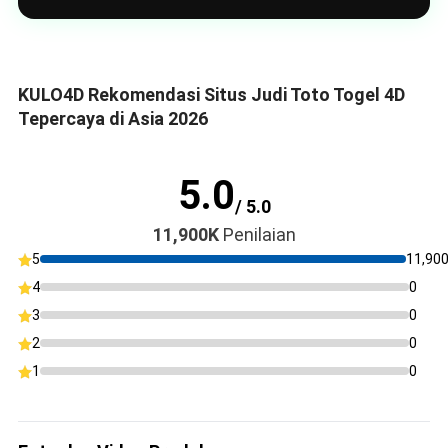
KULO4D Rekomendasi Situs Judi Toto Togel 4D
Tepercaya di Asia 2026
5.0
/ 5.0
11,900K
Penilaian
5
11,90
4
0
3
0
2
0
1
0