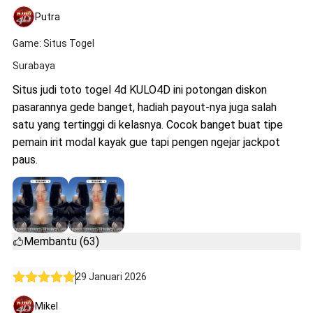
Putra
Game: Situs Togel
Surabaya
Situs judi toto togel 4d KULO4D ini potongan diskon
pasarannya gede banget, hadiah payout-nya juga salah
satu yang tertinggi di kelasnya. Cocok banget buat tipe
pemain irit modal kayak gue tapi pengen ngejar jackpot
paus.
Membantu (63)
29 Januari 2026
Mikel