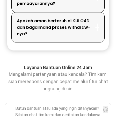
pembayarannya?
Apakah aman bertaruh di KULO4D
dan bagaimana proses withdraw-
nya?
Layanan Bantuan Online 24 Jam
Mengalami pertanyaan atau kendala? Tim kami
siap merespons dengan cepat melalui fitur chat
langsung di sini.