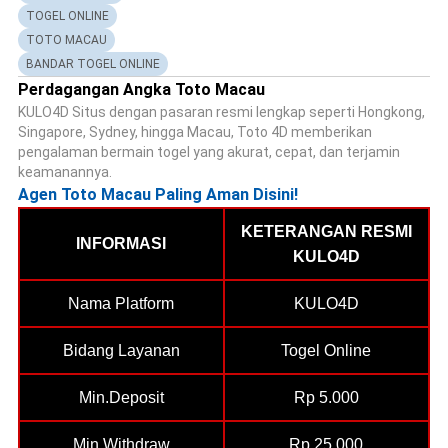
TOGEL ONLINE
TOTO MACAU
BANDAR TOGEL ONLINE
Perdagangan Angka Toto Macau
KULO4D Situs dengan pasaran resmi lengkap seperti Hongkong,
Singapore, Sydney, hingga Macau, Toto 4D memberikan
pengalaman bermain togel yang akurat, cepat, dan terjamin
keamanannya.
Agen Toto Macau Paling Aman Disini!
KETERANGAN RESMI
INFORMASI
KULO4D
Nama Platform
KULO4D
Bidang Layanan
Togel Online
Min.Deposit
Rp 5.000
Min.Withdraw
Rp 25.000