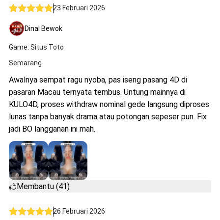
23 Februari 2026
Dinal Bewok
Game: Situs Toto
Semarang
Awalnya sempat ragu nyoba, pas iseng pasang 4D di
pasaran Macau ternyata tembus. Untung mainnya di
KULO4D, proses withdraw nominal gede langsung diproses
lunas tanpa banyak drama atau potongan sepeser pun. Fix
jadi BO langganan ini mah.
Membantu (41)
26 Februari 2026