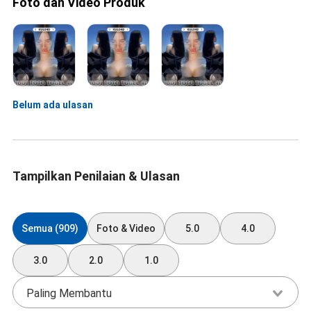
Foto dan Video Produk
Belum ada ulasan
Tampilkan Penilaian & Ulasan
Semua (909)
Foto & Video
5.0
4.0
3.0
2.0
1.0
Paling Membantu