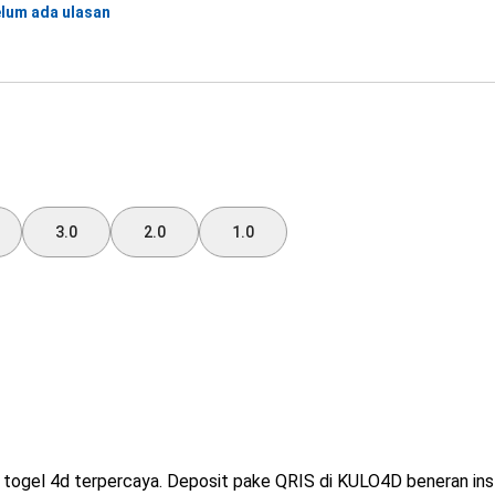
lum ada ulasan
3.0
2.0
1.0
o togel 4d terpercaya. Deposit pake QRIS di KULO4D beneran in