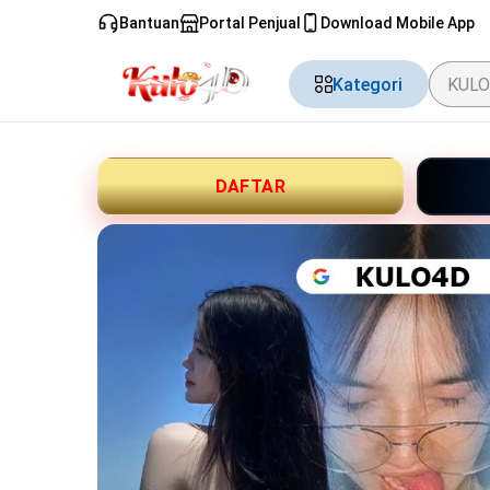
Bantuan
Portal Penjual
Download Mobile App
Kategori
KUL
DAFTAR