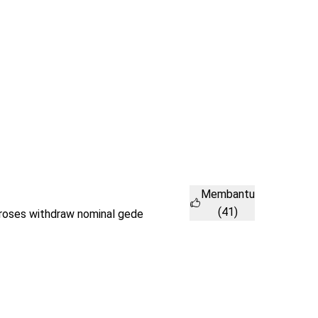
Membantu
(41)
proses withdraw nominal gede