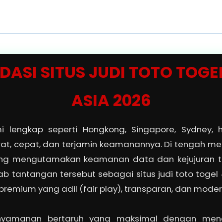
ASI SITUS JUDI TOTO TOGEL
ASIA 2026
 lengkap seperti Hongkong, Singapore, Sydney,
at, cepat, dan terjamin keamanannya. Di tengah me
yang mengutamakan keamanan data dan kejujuran tr
b tantangan tersebut sebagai situs judi toto togel
remium yang adil (fair play), transparan, dan modern
yamanan bertaruh yang maksimal dengan mengi