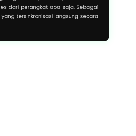
es dari perangkat apa saja. Sebagai
 yang tersinkronisasi langsung secara