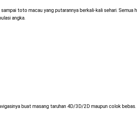
sampai toto macau yang putarannya berkali-kali sehari. Semua ha
pulasi angka.
navigasinya buat masang taruhan 4D/3D/2D maupun colok bebas.