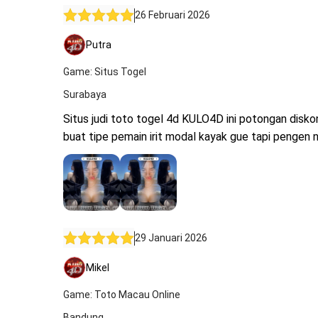
26 Februari 2026
Putra
Game: Situs Togel
Surabaya
Situs judi toto togel 4d KULO4D ini potongan disko
buat tipe pemain irit modal kayak gue tapi pengen n
29 Januari 2026
Mikel
Game: Toto Macau Online
Bandung