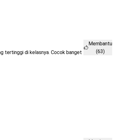
Membantu
(63)
g tertinggi di kelasnya. Cocok banget