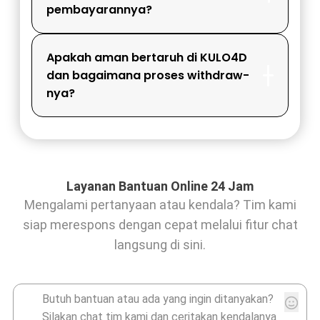
pembayarannya?
Apakah aman bertaruh di KULO4D
dan bagaimana proses withdraw-
nya?
Layanan Bantuan Online 24 Jam
Mengalami pertanyaan atau kendala? Tim kami
siap merespons dengan cepat melalui fitur chat
langsung di sini.