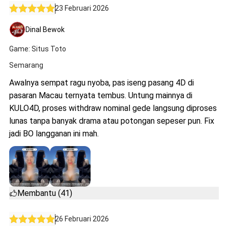
23 Februari 2026
Dinal Bewok
Game: Situs Toto
Semarang
Awalnya sempat ragu nyoba, pas iseng pasang 4D di
pasaran Macau ternyata tembus. Untung mainnya di
KULO4D, proses withdraw nominal gede langsung diproses
lunas tanpa banyak drama atau potongan sepeser pun. Fix
jadi BO langganan ini mah.
Membantu (41)
26 Februari 2026