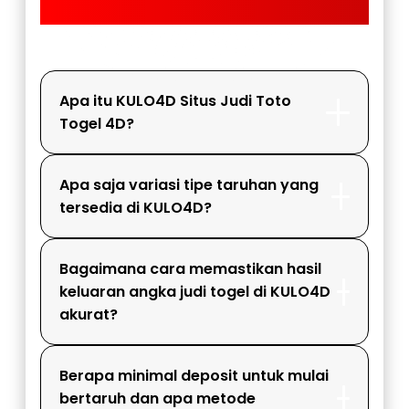
FAQ KULO4D
Apa itu KULO4D Situs Judi Toto
Togel 4D?
Apa saja variasi tipe taruhan yang
tersedia di KULO4D?
Bagaimana cara memastikan hasil
keluaran angka judi togel di KULO4D
akurat?
Berapa minimal deposit untuk mulai
bertaruh dan apa metode