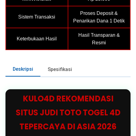
Proses Deposit &
Sistem Transaksi
Penarikan Dana 1 Detik
Hasil Transparan &
Keterbukaan Hasil
Resmi
Deskripsi
Spesifikasi
KULO4D REKOMENDASI
SITUS JUDI TOTO TOGEL 4D
TEPERCAYA DI ASIA 2026