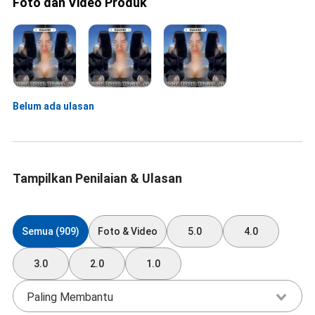
Foto dan Video Produk
Belum ada ulasan
Tampilkan Penilaian & Ulasan
Semua (909)
Foto & Video
5.0
4.0
3.0
2.0
1.0
Paling Membantu