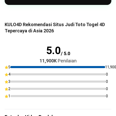
KULO4D Rekomendasi Situs Judi Toto Togel 4D
Tepercaya di Asia 2026
5.0
/ 5.0
11,900K
Penilaian
5
11,90
4
0
3
0
2
0
1
0