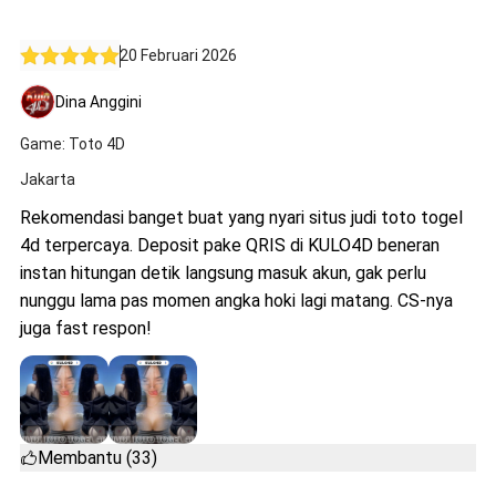
20 Februari 2026
Dina Anggini
Game: Toto 4D
Jakarta
Rekomendasi banget buat yang nyari situs judi toto togel
4d terpercaya. Deposit pake QRIS di KULO4D beneran
instan hitungan detik langsung masuk akun, gak perlu
nunggu lama pas momen angka hoki lagi matang. CS-nya
juga fast respon!
Membantu (33)