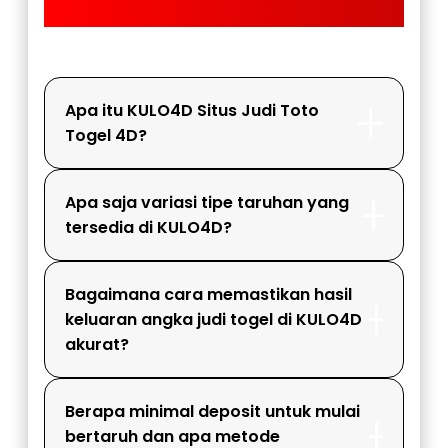
FAQ KULO4D
Apa itu KULO4D Situs Judi Toto
Togel 4D?
Apa saja variasi tipe taruhan yang
tersedia di KULO4D?
Bagaimana cara memastikan hasil
keluaran angka judi togel di KULO4D
akurat?
Berapa minimal deposit untuk mulai
bertaruh dan apa metode