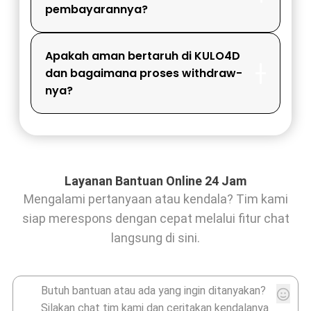
pembayarannya?
Apakah aman bertaruh di KULO4D
dan bagaimana proses withdraw-
nya?
Layanan Bantuan Online 24 Jam
Mengalami pertanyaan atau kendala? Tim kami
siap merespons dengan cepat melalui fitur chat
langsung di sini.