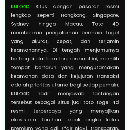
KULO4D
Situs dengan pasaran resmi
lengkap seperti Hongkong, Singapore,
Sydney, hingga Macau, Toto 4D
memberikan pengalaman bermain togel
yang akurat, cepat, dan terjamin
keamanannya. Di tengah menjamurnya
berbagai platform taruhan saat ini, memilih
tempat bertaruh yang mengutamakan
keamanan data dan kejujuran transaksi
adalah prioritas utama bagi setiap pemain.
KULO4D hadir menjawab tantangan
tersebut sebagai situs judi toto togel 4d
resmi terpercaya yang menyajikan
ekosistem taruhan tebak angka kelas
premium yang adil (fair play), transparan,