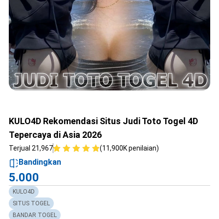
KULO4D Rekomendasi Situs Judi Toto Togel 4D
Tepercaya di Asia 2026
Terjual 21,967
(11,900K penilaian)
Bandingkan
5.000
KULO4D
SITUS TOGEL
BANDAR TOGEL