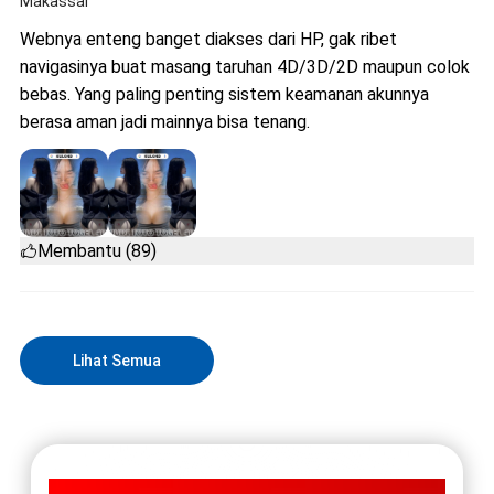
Makassar
Webnya enteng banget diakses dari HP, gak ribet
navigasinya buat masang taruhan 4D/3D/2D maupun colok
bebas. Yang paling penting sistem keamanan akunnya
berasa aman jadi mainnya bisa tenang.
Membantu (89)
Lihat Semua