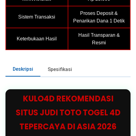
Proses Deposit &
Sistem Transaksi
Penarikan Dana 1 Detik
Hasil Transparan &
Keterbukaan Hasil
Resmi
Deskripsi
Spesifikasi
KULO4D REKOMENDASI
SITUS JUDI TOTO TOGEL 4D
TEPERCAYA DI ASIA 2026