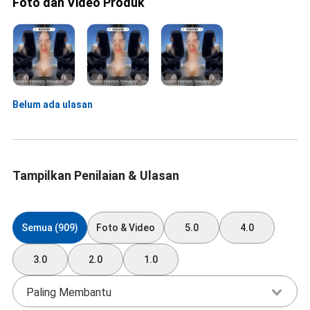
Foto dan Video Produk
Belum ada ulasan
Tampilkan Penilaian & Ulasan
Semua (909)
Foto & Video
5.0
4.0
3.0
2.0
1.0
Paling Membantu