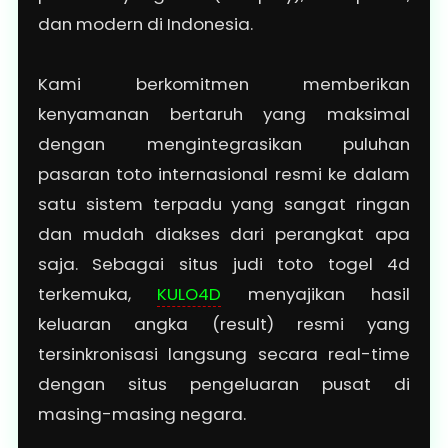
dan modern di Indonesia.
Kami berkomitmen memberikan
kenyamanan bertaruh yang maksimal
dengan mengintegrasikan puluhan
pasaran toto internasional resmi ke dalam
satu sistem terpadu yang sangat ringan
dan mudah diakses dari perangkat apa
saja. Sebagai situs judi toto togel 4d
terkemuka,
KULO4D
menyajikan hasil
keluaran angka (result) resmi yang
tersinkronisasi langsung secara real-time
dengan situs pengeluaran pusat di
masing-masing negara.