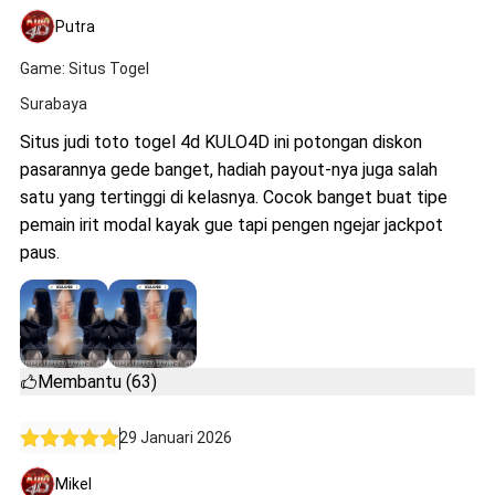
Putra
Game: Situs Togel
Surabaya
Situs judi toto togel 4d KULO4D ini potongan diskon
pasarannya gede banget, hadiah payout-nya juga salah
satu yang tertinggi di kelasnya. Cocok banget buat tipe
pemain irit modal kayak gue tapi pengen ngejar jackpot
paus.
Membantu (63)
29 Januari 2026
Mikel