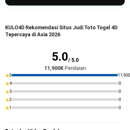
KULO4D Rekomendasi Situs Judi Toto Togel 4D
Tepercaya di Asia 2026
5.0
/ 5.0
11,900K
Penilaian
5
11,90
4
0
3
0
2
0
1
0