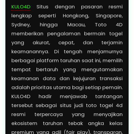
KULO4D
Situs dengan pasaran resmi
lengkap seperti Hongkong, Singapore,
Sydney, hingga Macau, Toto 4D
memberikan pengalaman bermain togel
yang akurat, cepat, dan terjamin
keamanannya. Di tengah menjamurnya
berbagai platform taruhan saat ini, memilih
tempat bertaruh yang mengutamakan
keamanan data dan kejujuran transaksi
adalah prioritas utama bagi setiap pemain.
KULO4D hadir menjawab tantangan
tersebut sebagai situs judi toto togel 4d
resmi terpercaya yang menyajikan
ekosistem taruhan tebak angka kelas
premium yang adil (fair play), transparan,