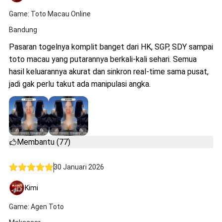
Game: Toto Macau Online
Bandung
Pasaran togelnya komplit banget dari HK, SGP, SDY sampai
toto macau yang putarannya berkali-kali sehari. Semua
hasil keluarannya akurat dan sinkron real-time sama pusat,
jadi gak perlu takut ada manipulasi angka.
Membantu (77)
30 Januari 2026
Kimi
Game: Agen Toto