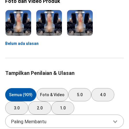
Foto dan Video Produk
Belum ada ulasan
Tampilkan Penilaian & Ulasan
Semua (909)
Foto & Video
5.0
4.0
3.0
2.0
1.0
Paling Membantu