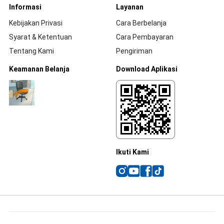
Informasi
Layanan
Kebijakan Privasi
Cara Berbelanja
Syarat & Ketentuan
Cara Pembayaran
Tentang Kami
Pengiriman
Keamanan Belanja
Download Aplikasi
Ikuti Kami