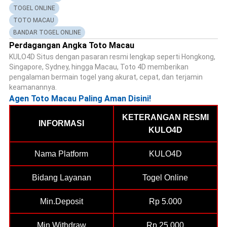
TOGEL ONLINE
TOTO MACAU
BANDAR TOGEL ONLINE
Perdagangan Angka Toto Macau
KULO4D Situs dengan pasaran resmi lengkap seperti Hongkong,
Singapore, Sydney, hingga Macau, Toto 4D memberikan
pengalaman bermain togel yang akurat, cepat, dan terjamin
keamanannya.
Agen Toto Macau Paling Aman Disini!
KETERANGAN RESMI
INFORMASI
KULO4D
Nama Platform
KULO4D
Bidang Layanan
Togel Online
Min.Deposit
Rp 5.000
Min.Withdraw
Rp 25.000