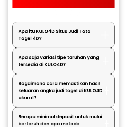
FAQ KULO4D
Apa itu KULO4D Situs Judi Toto
Togel 4D?
Apa saja variasi tipe taruhan yang
tersedia di KULO4D?
Bagaimana cara memastikan hasil
keluaran angka judi togel di KULO4D
akurat?
Berapa minimal deposit untuk mulai
bertaruh dan apa metode