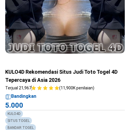
KULO4D Rekomendasi Situs Judi Toto Togel 4D
Tepercaya di Asia 2026
Terjual 21,967
(11,900K penilaian)
Bandingkan
5.000
KULO4D
SITUS TOGEL
BANDAR TOGEL